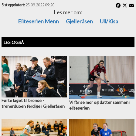
Sist oppdatert:
25.09.2022 09:20
Les mer om:
Eliteserien Menn
Gjelleråsen
Ull/Kisa
LES OGSÅ
Førte laget til bronse -
Vi får se mor og datter sammen i
trenerduoen ferdige i Gjelleråsen
eliteserien