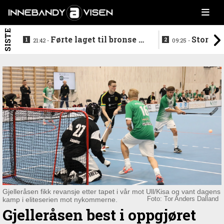
SISTE
Førte laget til bronse -
Storstj
21:42 -
09:25 -
trenerduoen ferdige i
ferdig - legg
Gjelleråsen
hylla
Gjelleråsen fikk revansje etter tapet i vår mot Ull/Kisa og vant dagens
kamp i eliteserien mot nykommerne.
Foto: Tor Anders Dalland
Gjelleråsen best i oppgjøret