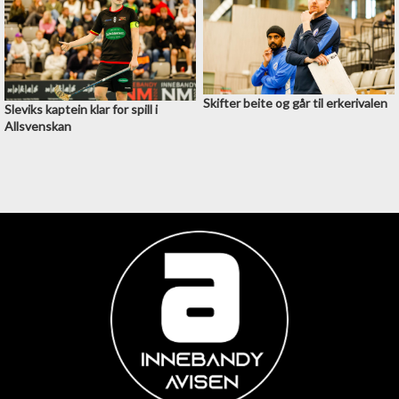
Skifter beite og går til erkerivalen
Sleviks kaptein klar for spill i
Allsvenskan