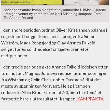
Sesongens andre kamp ble tøff for nykommerne Ull/Kisa. Allerede
i morgen venter ny kamp for Jon Ketil Nilsen og kompani. Foto:
Tor Anders Dalland
I den andre perioden ordnet Oliver Kristiansen balanse i
regnskapet for gjestene, men scoringer fra Simon
Wiström, Mads Rongsjord og Olav Ansnes Falkeid
sørget for en solid ledelse for Gjelleråsen etter
midtperioden.
I den tredje perioden økte Ansnes Falkeid ledelsen etter
to minutter. Magnus Johnsen reduserte, men scoringer
fra Wiström og Colin Christopher Oustad så til at det
meste av spenningen forsvant. Helt på tampen
reduserte Albin Bruus Green til 7-3, men trøstemålet
fastsette bare sluttresultatet i kampen.
KAMPFAKTA