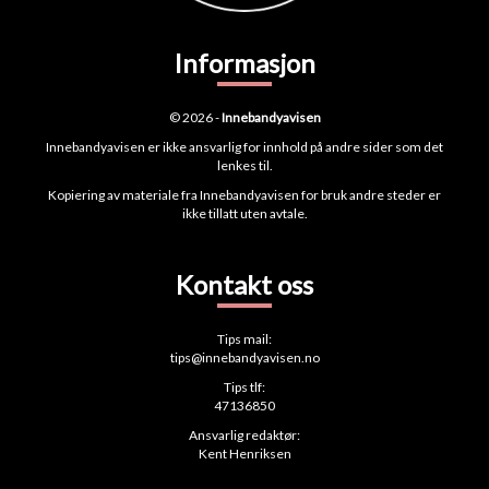
Informasjon
© 2026 -
Innebandyavisen
Innebandyavisen er ikke ansvarlig for innhold på andre sider som det
lenkes til.
Kopiering av materiale fra Innebandyavisen for bruk andre steder er
ikke tillatt uten avtale.
Kontakt oss
Tips mail:
tips@innebandyavisen.no
Tips tlf:
47136850
Ansvarlig redaktør:
Kent Henriksen