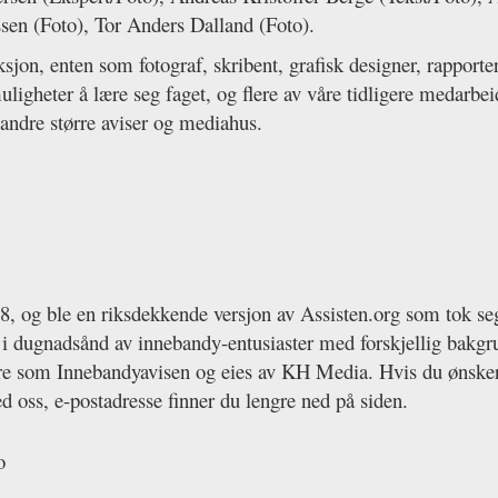
sen (Foto), Tor Anders Dalland (Foto).
sjon, enten som fotograf, skribent, grafisk designer, rapporte
ligheter å lære seg faget, og flere av våre tidligere medarbe
 andre større aviser og mediahus.
8, og ble en riksdekkende versjon av Assisten.org som tok s
i dugnadsånd av innebandy-entusiaster med forskjellig bakgrun
e som Innebandyavisen og eies av KH Media. Hvis du ønsker å
ed oss, e-postadresse finner du lengre ned på siden.
o