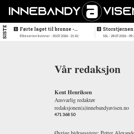
SISTE
Førte laget til bronse -
Storstjernen
trenerduoen ferdige i
ferdig - legg
Eliteserien kvinner - 30.07.2026 - 21:42
SSL - 28.07.2026 - 09:
Gjelleråsen
hylla
Vår redaksjon
Kent Henriksen
Ansvarlig redaktør
redaksjonen(a)innebandyavisen.no
471 368 50
Øvrige bidragsytere:
Petter Alexande