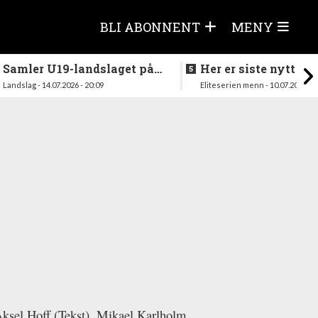
BLI ABONNENT
MENY
Samler U19-landslaget på
Her er siste nytt fra
nytt i august
season
Landslag - 14.07.2026 - 20:09
Eliteserien menn - 10.07.2026 - 1
Aksel Hoff (Tekst), Mikael Karlholm