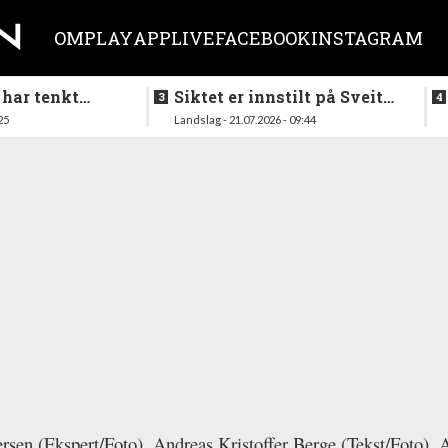
OM
PLAY
APP
LIVE
FACEBOOK
INSTAGRAM
 har tenkt
Siktet er innstilt på Sveits
er køllen på
i mai
25
Landslag - 21.07.2026 - 09:44
rsen (Ekspert/Foto), Andreas Kristoffer Berge (Tekst/Foto), 