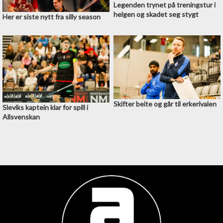
Legenden trynet på treningstur i
helgen og skadet seg stygt
Her er siste nytt fra silly season
Skifter beite og går til erkerivalen
Sleviks kaptein klar for spill i
Allsvenskan