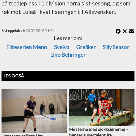
på tredjeplass i 1.divisjon norra sist sesong, og som
røk mot Luleå i kvalifiseringen til Allsvenskan.
Sist oppdatert:
30.07.2026 21:42
Les mer om:
Eliteserien Menn
Sveiva
Greåker
Silly Season
Lino Behringer
LES OGSÅ
Mesterne med sjokksignering -
henter supertalent fra
Henter to spillere i fra