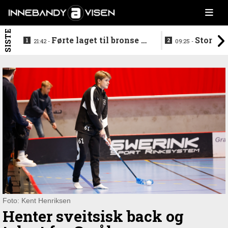
SISTE
Førte laget til bronse -
Storstj
21:42 -
09:25 -
trenerduoen ferdige i
ferdig - legg
Gjelleråsen
hylla
Foto: Kent Henriksen
Henter sveitsisk back og