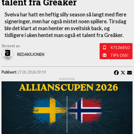
talent fra Greåker
Sveiva har hatt en heftig silly season så langt med flere
signeringer, men har også mistet noen spillere. Tirsdag
ble det klart at man henter en sveitsisk back, og
tidligere i uken hentet man også et talent fra Greåker.
Skrevet av
47136850
REDAKSJONEN
TIPS OSS!
Publisert:
27.05.2026 09:19