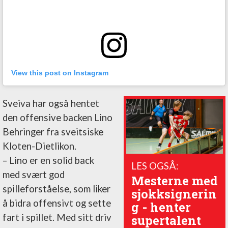
View this post on Instagram
Sveiva har også hentet
den offensive backen Lino
Behringer fra sveitsiske
Kloten-Dietlikon.
– Lino er en solid back
LES OGSÅ:
med svært god
Mesterne med
spilleforståelse, som liker
sjokksignerin
å bidra offensivt og sette
g - henter
fart i spillet. Med sitt driv
supertalent