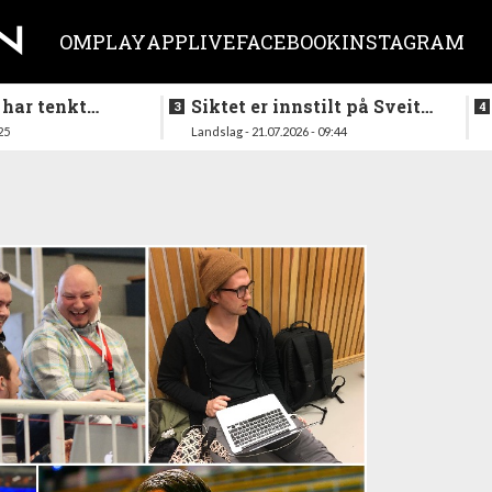
OM
PLAY
APP
LIVE
FACEBOOK
INSTAGRAM
 har tenkt
Siktet er innstilt på Sveits
er køllen på
i mai
25
Landslag - 21.07.2026 - 09:44