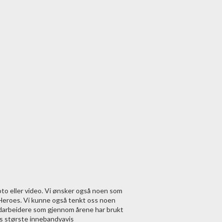
foto eller video. Vi ønsker også noen som
wHeroes. Vi kunne også tenkt oss noen
medarbeidere som gjennom årene har brukt
ns største innebandyavis