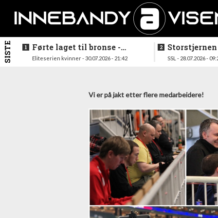
SISTE
Førte laget til bronse -
Storstjernen
trenerduoen ferdige i
ferdig - legg
Eliteserien kvinner - 30.07.2026 - 21:42
SSL - 28.07.2026 - 09:
Gjelleråsen
hylla
Vi er på jakt etter flere medarbeidere!