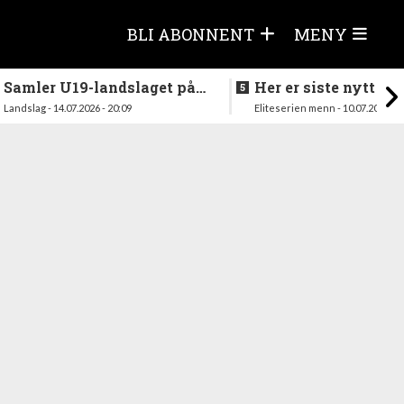
BLI ABONNENT
MENY
Samler U19-landslaget på
Her er siste nytt fra
nytt i august
season
Landslag - 14.07.2026 - 20:09
Eliteserien menn - 10.07.2026 - 1