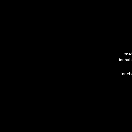
Inneb
innhold
Inneb