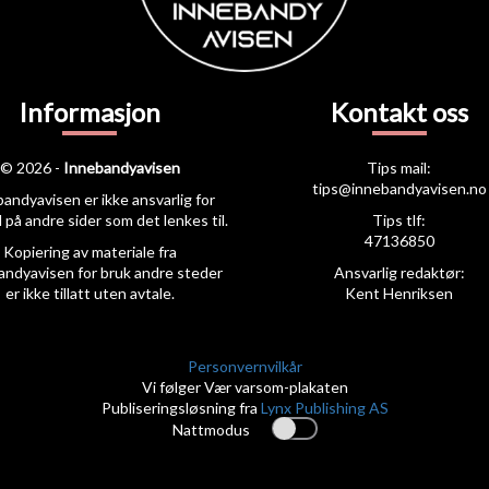
Informasjon
Kontakt oss
© 2026 -
Innebandyavisen
Tips mail:
tips@innebandyavisen.no
andyavisen er ikke ansvarlig for
 på andre sider som det lenkes til.
Tips tlf:
47136850
Kopiering av materiale fra
andyavisen for bruk andre steder
Ansvarlig redaktør:
er ikke tillatt uten avtale.
Kent Henriksen
Personvernvilkår
Vi følger Vær varsom-plakaten
Publiseringsløsning fra
Lynx Publishing AS
Nattmodus