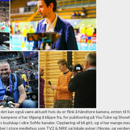
n det kan også være aktuelt hvis du er flink å håndtere kamera, enten til 
 kampene vi har tilgang å klippe fra, for publisering på YouTube og Sho
ns budskap i våre SoMe-kanaler. Opplæring vil bli gitt, og vi har mange 
bber i store mediehus som TV2 & NRK og lokale aviser i Norge, og verde