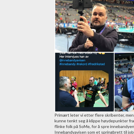
Primært leter vi etter flere skribenter, me
kunne tenkt seg å klippe høydepunkter fra
flinke folk på SoMe, for å spre innebandye
Innebandyavisen som et springbrett til jo