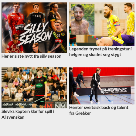
Legenden trynet på treningstur i
helgen og skadet seg stygt
Her er siste nytt fra silly season
Henter sveitsisk back og talent
Sleviks kaptein klar for spill i
fra Greåker
Allsvenskan