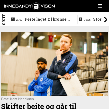
SISTE
Førte laget til bronse -
Storstj
21:42 -
09:25 -
trenerduoen ferdige i
ferdig - legg
Gjelleråsen
hylla
Foto: Kent Henriksen
Skifter beite og går til