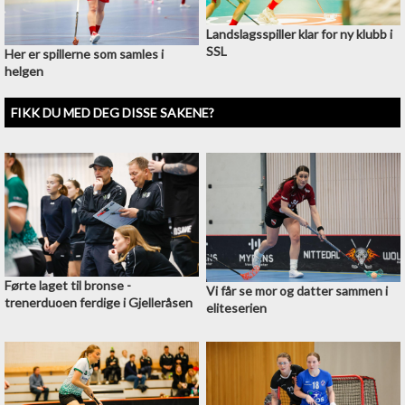
Landslagsspiller klar for ny klubb i
SSL
Her er spillerne som samles i
helgen
FIKK DU MED DEG DISSE SAKENE?
Førte laget til bronse -
Vi får se mor og datter sammen i
trenerduoen ferdige i Gjelleråsen
eliteserien