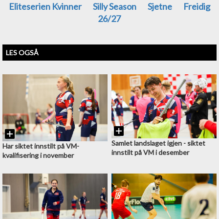
Eliteserien Kvinner
Silly Season
Sjetne
Freidig
26/27
LES OGSÅ
Samlet landslaget igjen - siktet
Har siktet innstilt på VM-
innstilt på VM i desember
kvalifisering i november