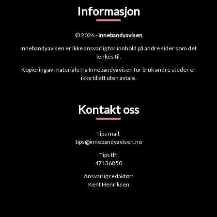
Informasjon
© 2026 -
Innebandyavisen
Innebandyavisen er ikke ansvarlig for innhold på andre sider som det
lenkes til.
Kopiering av materiale fra Innebandyavisen for bruk andre steder er
ikke tillatt uten avtale.
Kontakt oss
Tips mail:
tips@innebandyavisen.no
Tips tlf:
47136850
Ansvarlig redaktør:
Kent Henriksen