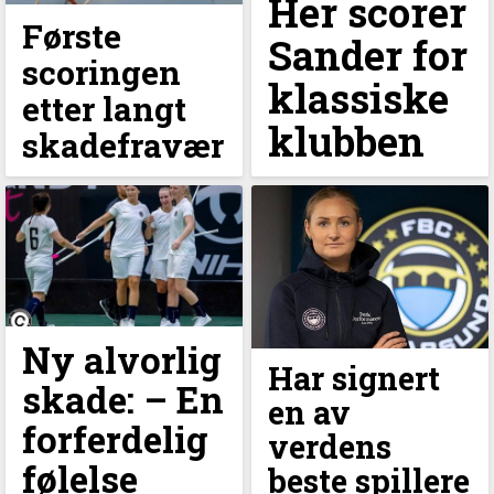
Her scorer
Første
Sander for
scoringen
klassiske
etter langt
klubben
skadefravær
Ny alvorlig
Har signert
skade: – En
en av
forferdelig
verdens
følelse
beste spillere