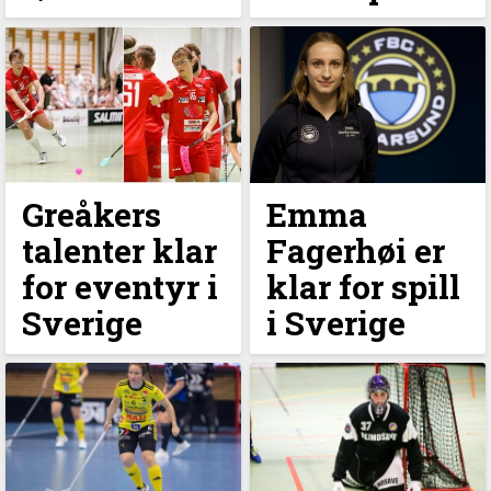
Greåkers
Emma
talenter klar
Fagerhøi er
for eventyr i
klar for spill
Sverige
i Sverige