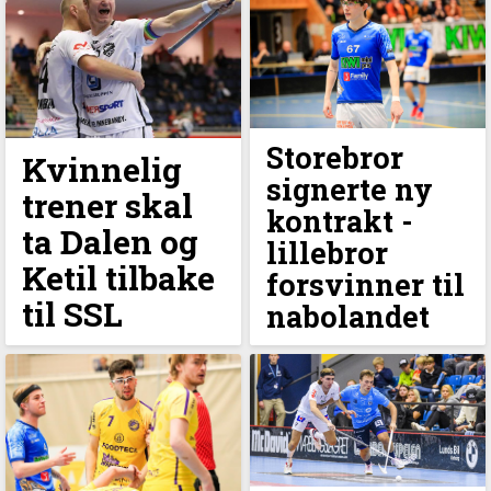
Storebror
Kvinnelig
signerte ny
trener skal
kontrakt -
ta Dalen og
lillebror
Ketil tilbake
forsvinner til
til SSL
nabolandet