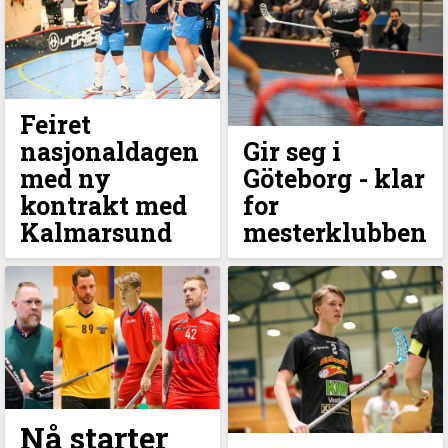
Feiret
nasjonaldagen
Gir seg i
med ny
Göteborg - klar
kontrakt med
for
Kalmarsund
mesterklubben
Nå starter