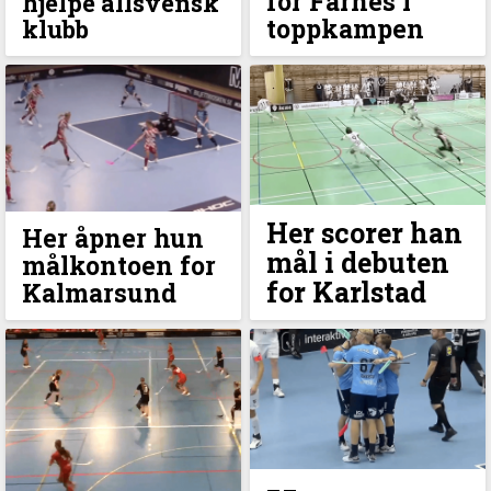
for Farnes i
hjelpe allsvensk
toppkampen
klubb
Her scorer han
Her åpner hun
mål i debuten
målkontoen for
for Karlstad
Kalmarsund