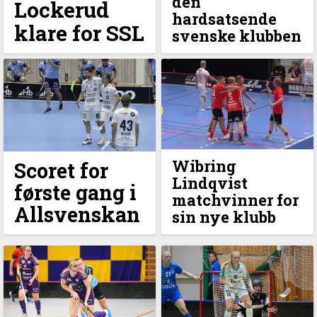
den
Lockerud
hardsatsende
klare for SSL
svenske klubben
Wibring
Scoret for
Lindqvist
første gang i
matchvinner for
Allsvenskan
sin nye klubb