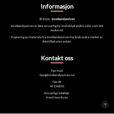
Informasjon
© 2026 -
Innebandyavisen
Innebandyavisen er ikke ansvarlig for innhold på andre sider som det
lenkes til.
Kopiering av materiale fra Innebandyavisen for bruk andre steder er
ikke tillatt uten avtale.
Kontakt oss
Tips mail:
tips@innebandyavisen.no
Tips tlf:
47136850
Ansvarlig redaktør:
Kent Henriksen