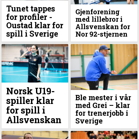
Tunet tappes
Gjenforening
for profiler -
med lillebror i
Oustad klar for
Allsvenskan for
spill i Sverige
Nor 92-stjernen
Norsk U19-
Ble mester i vår
spiller klar
med Grei –⁠ klar
for spill i
for trenerjobb i
Allsvenskan
Sverige