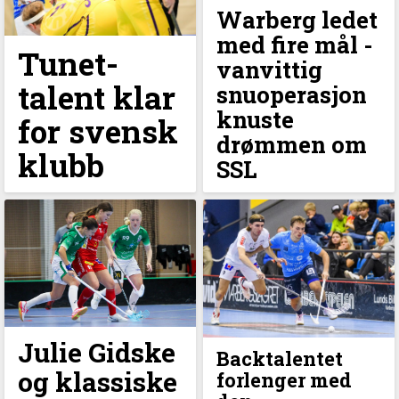
Warberg ledet
med fire mål -
Tunet-
vanvittig
talent klar
snuoperasjon
knuste
for svensk
drømmen om
klubb
SSL
Julie Gidske
Backtalentet
og klassiske
forlenger med