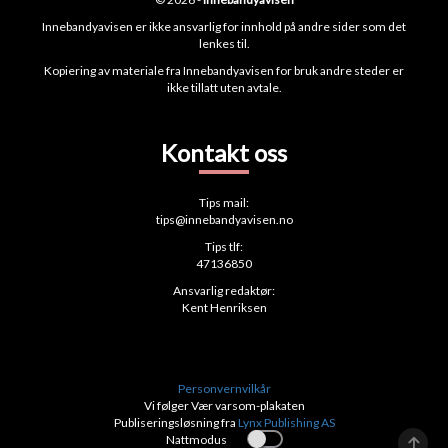
Innebandyavisen er ikke ansvarlig for innhold på andre sider som det
lenkes til.
Kopiering av materiale fra Innebandyavisen for bruk andre steder er
ikke tillatt uten avtale.
Kontakt oss
Tips mail:
tips@innebandyavisen.no
Tips tlf:
47136850
Ansvarlig redaktør:
Kent Henriksen
Personvernvilkår
Vi følger Vær varsom-plakaten
Publiseringsløsning fra
Lynx Publishing AS
Nattmodus