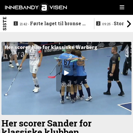
SISTE
Førte laget til bronse -
Storstj
21:42 -
09:25 -
trenerduoen ferdige i
ferdig - legg
Gjelleråsen
hylla
Her scorer Sander for
klassiske klubben