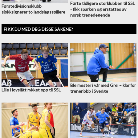
Førte tidligere storklubben til SSL
Førstedivisjonsklubb
- fikk sparken og erstattes av
sjokksignerer to landslagsspillere
norsk trenerlegende
FIKK DU MED DEG DISSE SAKENE?
Ble mester i vår med Grei –⁠ klar for
Lille Hovslätt rykket opp til SSL
trenerjobb i Sverige