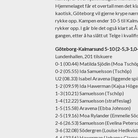
Hjemmelaget får et overtall men det klar
kaotisk, Göteborg vil gjerne krype næ
rykke opp. Kampen ender 10-5 til Kalma
rykker opp. I går ble det også klart at 
gangen, etter å ha slått ut Telge i kvalif
Göteborg-Kalmarsund 5-10 (2-5,3-1,0
Lundenhallen, 201 tilskuere
0-1 (00.44) Matilda Sjödin (Moa Tschö
0-2 (05.55) Ida Samuelsson (Tschöp)
U2 (08.33) Isabel Aravena (liggende spil
1-2 (09.59) Ida Hawerman (Kajsa Högem
1-3 (10.21) Samuelsson (Tschöp)
1-4 (12.22) Samuelsson (straffeslag)
1-5 (15.58) Aravena (Ebba Johnson)
2-5 (19.16) Moa Rylander (Emmelie Sö
2-6 (26.53) Samuelsson (Evelina Peters
3-6 (32.08) Södergren (Louise Hedkvist
4-6 (33.56) Hawerman (Johanna Claess