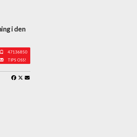
ing i den
47136850
TIPS OSS!