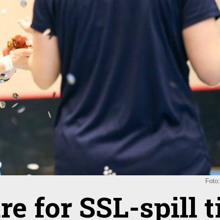
.
Foto
 for SSL-spill ti