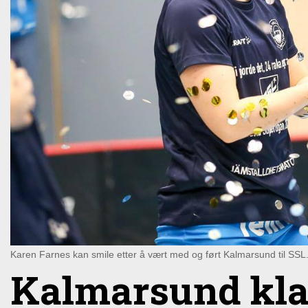
Karen Farnes kan smile etter å vært med og ført Kalmarsund til SSL
Kalmarsund klare