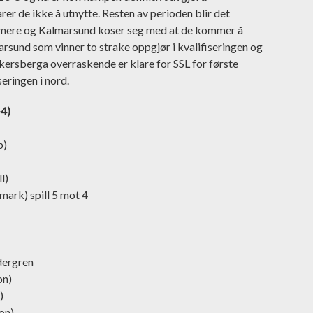
er de ikke å utnytte. Resten av perioden blir det
rmere og Kalmarsund koser seg med at de kommer å
rsund som vinner to strake oppgjør i kvalifiseringen og
Åkersberga overraskende er klare for SSL for første
iseringen i nord.
-4)
p)
l)
ark) spill 5 mot 4
dergren
on)
)
on)