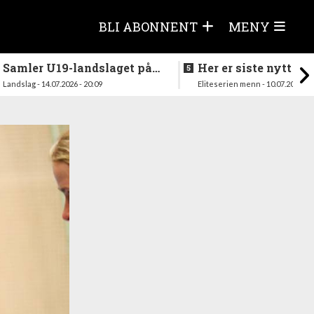
BLI ABONNENT
MENY
Samler U19-landslaget på
Her er siste nytt fra
nytt i august
season
Landslag - 14.07.2026 - 20:09
Eliteserien menn - 10.07.2026 - 1