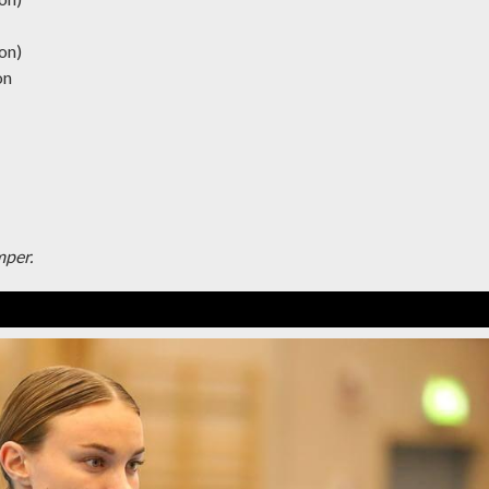
on)
on
mper.