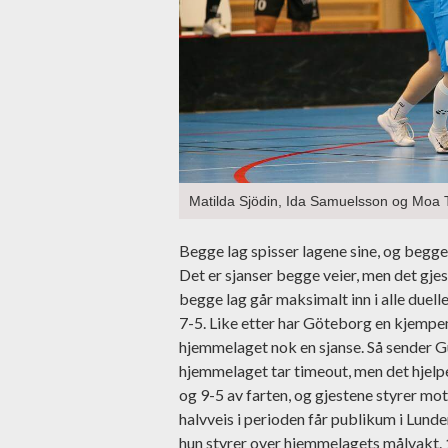
Matilda Sjödin, Ida Samuelsson og Moa T
Begge lag spisser lagene sine, og begge l
Det er sjanser begge veier, men det gjest
begge lag går maksimalt inn i alle duell
7-5. Like etter har Göteborg en kjempem
hjemmelaget nok en sjanse. Så sender Gu
hjemmelaget tar timeout, men det hjelpe
og 9-5 av farten, og gjestene styrer mot 
halvveis i perioden får publikum i Lund
hun styrer over hjemmelagets målvakt. 1