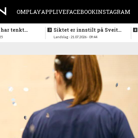
OM
PLAY
APP
LIVE
FACEBOOK
INSTAGRAM
 har tenkt
Siktet er innstilt på Sveits
er køllen på
i mai
25
Landslag - 21.07.2026 - 09:44