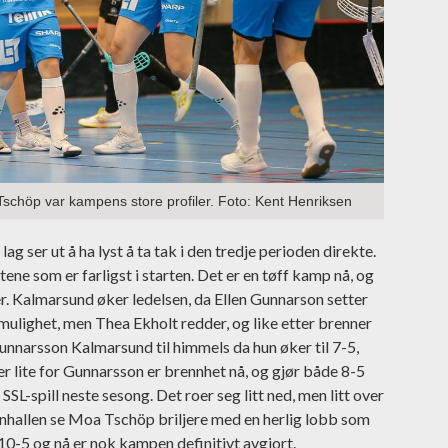
schöp var kampens store profiler. Foto: Kent Henriksen
ag ser ut å ha lyst å ta tak i den tredje perioden direkte.
ene som er farligst i starten. Det er en tøff kamp nå, og
er. Kalmarsund øker ledelsen, da Ellen Gunnarson setter
ulighet, men Thea Ekholt redder, og like etter brenner
nnarsson Kalmarsund til himmels da hun øker til 7-5,
r lite for Gunnarsson er brennhet nå, og gjør både 8-5
SSL-spill neste sesong. Det roer seg litt ned, men litt over
enhallen se Moa Tschöp briljere med en herlig lobb som
0-5 og nå er nok kampen definitivt avgjort.