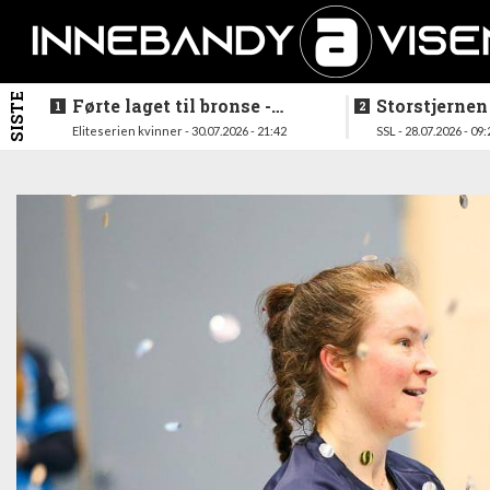
SISTE
Førte laget til bronse -
Storstjernen
trenerduoen ferdige i
ferdig - legg
Eliteserien kvinner - 30.07.2026 - 21:42
SSL - 28.07.2026 - 09:
Gjelleråsen
hylla