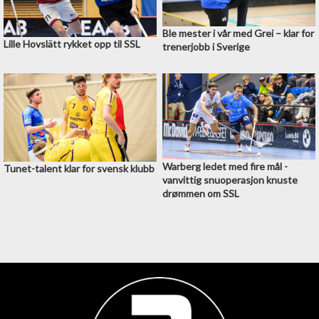
Ble mester i vår med Grei –⁠ klar for
Lille Hovslätt rykket opp til SSL
trenerjobb i Sverige
Warberg ledet med fire mål -
Tunet-talent klar for svensk klubb
vanvittig snuoperasjon knuste
drømmen om SSL