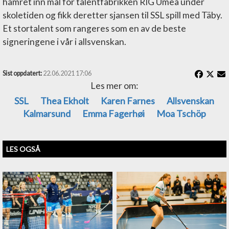
hamret inn mål for talentfabrikken RIG Umeå under
skoletiden og fikk deretter sjansen til SSL spill med Täby.
Et stortalent som rangeres som en av de beste
signeringene i vår i allsvenskan.
Sist oppdatert:
22.06.2021 17:06
Les mer om:
SSL
Thea Ekholt
Karen Farnes
Allsvenskan
Kalmarsund
Emma Fagerhøi
Moa Tschöp
LES OGSÅ