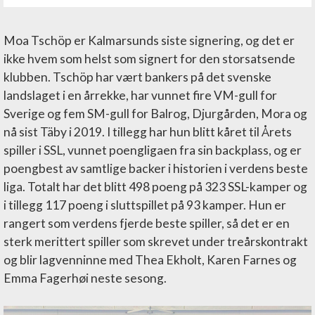
Moa Tschöp er Kalmarsunds siste signering, og det er
ikke hvem som helst som signert for den storsatsende
klubben. Tschöp har vært bankers på det svenske
landslaget i en årrekke, har vunnet fire VM-gull for
Sverige og fem SM-gull for Balrog, Djurgården, Mora og
nå sist Täby i 2019. I tillegg har hun blitt kåret til Årets
spiller i SSL, vunnet poengligaen fra sin backplass, og er
poengbest av samtlige backer i historien i verdens beste
liga. Totalt har det blitt 498 poeng på 323 SSL-kamper og
i tillegg 117 poeng i sluttspillet på 93 kamper. Hun er
rangert som verdens fjerde beste spiller, så det er en
sterk merittert spiller som skrevet under treårskontrakt
og blir lagvenninne med Thea Ekholt, Karen Farnes og
Emma Fagerhøi neste sesong.