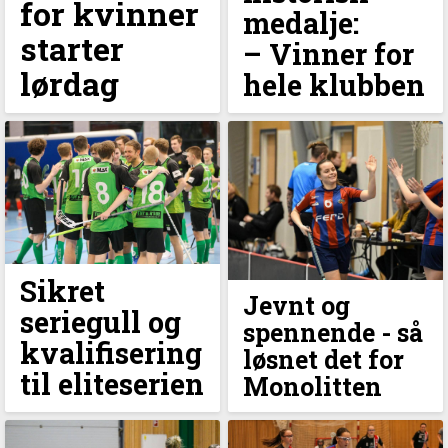
for kvinner
medalje:
starter
–⁠ Vinner for
lørdag
hele klubben
Sikret
Jevnt og
seriegull og
spennende - så
kvalifisering
løsnet det for
til eliteserien
Monolitten