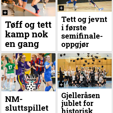
Tett og jevnt
Tøff og tett
i første
kamp nok
semifinale-
en gang
oppgjør
Gjelleråsen
NM-
jublet for
sluttspillet
historisk