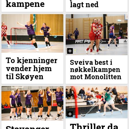
kampene
lagt ned
To kjenninger
Sveiva best i
vender hjem
nøkkelkampen
til Skøyen
mot Monolitten
Thriller da
Stavanger