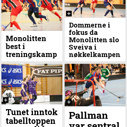
Dommerne i
fokus da
Monolitten
Monolitten slo
best i
Sveiva i
treningskamp
nøkkelkampen
Tunet inntok
Pallman
tabelltoppen
var sentral