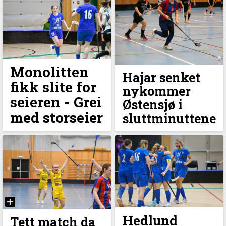
Monolitten
Hajar senket
fikk slite for
nykommer
seieren - Grei
Østensjø i
med storseier
sluttminuttene
Hedlund
Tett match da