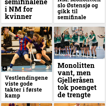
semifinalene
slo Østensjø og
i NM for
gikk til
kvinner
semifinale
Monolitten
vant, men
Vestlendingene
Gjelleråsen
viste gode
tok poenget
takter i første
de trengte
kamp