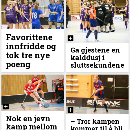
Favorittene
innfridde og
Ga gjestene en
tok tre nye
kalddusj i
poeng
sluttsekundene
Nok en jevn
– Tror kampen
kamp mellom
kommer til å bli