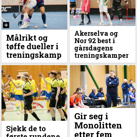
Akerselva og
Målrikt og
Nor 92 best i
tøffe dueller i
gårsdagens
treningskamp
treningskamper
Gir seg i
Monolitten
Sjekk de to
etter fem
første rundene