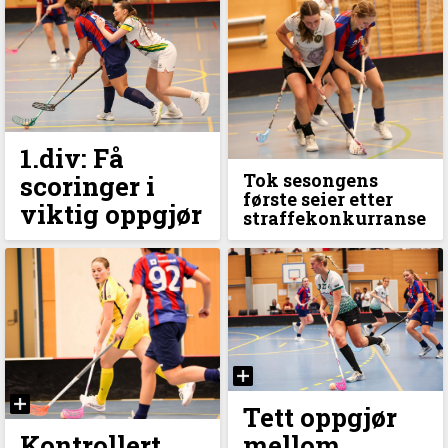
1.div: Få
Tok sesongens
scoringer i
første seier etter
viktig oppgjør
straffekonkurranse
Tett oppgjør
Kontrollert
mellom