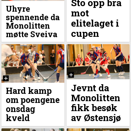
Sto opp bra
Uhyre
mot
spennende da
elitelaget i
Monolitten
cupen
møtte Sveiva
Jevnt da
Hard kamp
Monolitten
om poengene
fikk besøk
onsdag
av Østensjø
kveld