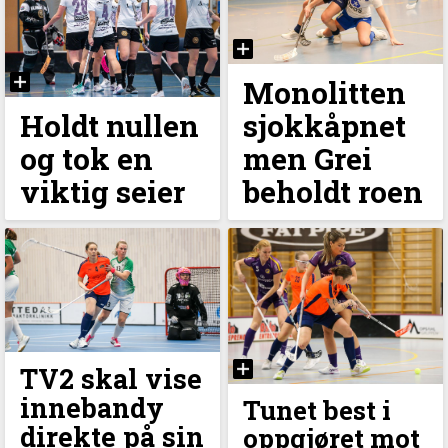
Monolitten
Holdt nullen
sjokkåpnet
og tok en
men Grei
viktig seier
beholdt roen
TV2 skal vise
innebandy
Tunet best i
direkte på sin
oppgjøret mot