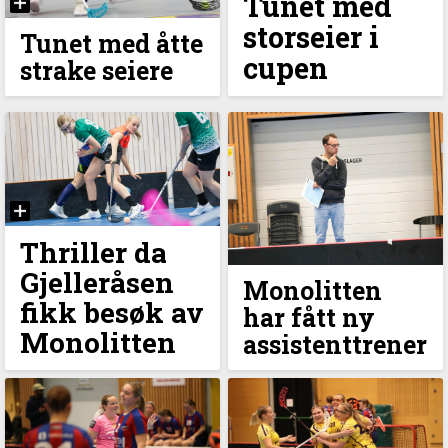
Tunet med
storseier i
Tunet med åtte
cupen
strake seiere
Thriller da
Gjelleråsen
Monolitten
fikk besøk av
har fått ny
Monolitten
assistenttrener