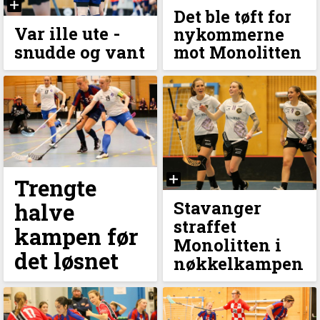
Det ble tøft for
Var ille ute -
nykommerne
snudde og vant
mot Monolitten
Trengte
Stavanger
halve
straffet
kampen før
Monolitten i
det løsnet
nøkkelkampen