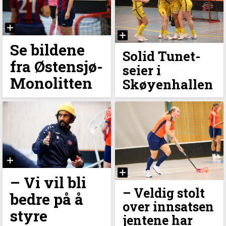
Se bildene
Solid Tunet-
fra Østensjø-
seier i
Monolitten
Skøyenhallen
– Vi vil bli
–⁠ Veldig stolt
bedre på å
over innsatsen
styre
jentene har