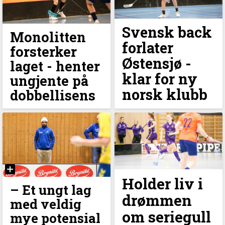
Svensk back
Monolitten
forlater
forsterker
Østensjø -
laget - henter
klar for ny
ungjente på
norsk klubb
dobbellisens
Holder liv i
– Et ungt lag
drømmen
med veldig
om seriegull
mye potensial