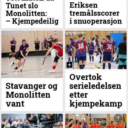
Eriksen
Tunet slo
tremålsscorer
Monolitten:
i snuoperasjon
–⁠ Kjempedeilig
Overtok
Stavanger og
serieledelsen
Monolitten
etter
vant
kjempekamp