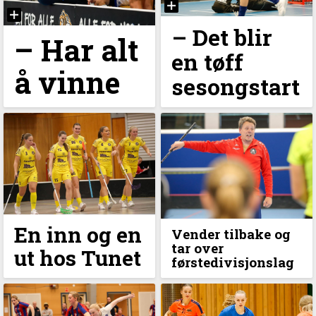
–⁠ Det blir
–⁠ Har alt
en tøff
å vinne
sesongstart
En inn og en
Vender tilbake og
tar over
ut hos Tunet
førstedivisjonslag