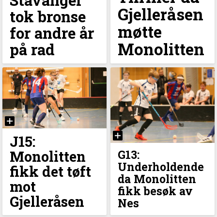
Gjelleråsen
tok bronse
møtte
for andre år
Monolitten
på rad
J15:
Monolitten
G13:
Underholdende
fikk det tøft
da Monolitten
mot
fikk besøk av
Gjelleråsen
Nes