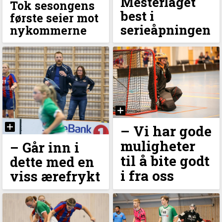
Mesterlaget
Tok sesongens
best i
første seier mot
serieåpningen
nykommerne
–⁠ Vi har gode
muligheter
– Går inn i
til å bite godt
dette med en
i fra oss
viss ærefrykt