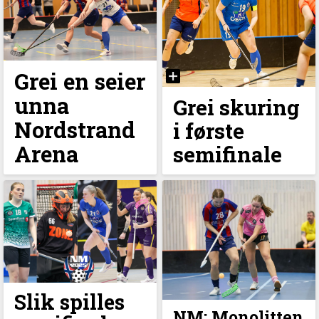
Grei en seier
unna
Grei skuring
Nordstrand
i første
Arena
semifinale
Slik spilles
NM: Monolitten