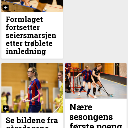
Formlaget
fortsetter
seiersmarsjen
etter trøblete
innledning
Nære
sesongens
Se bildene fra
første poeng