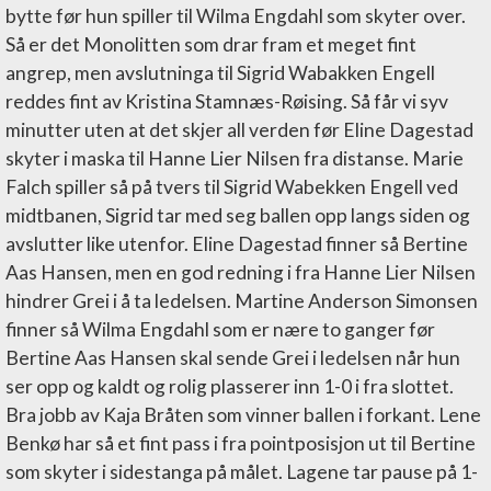
bytte før hun spiller til Wilma Engdahl som skyter over.
Så er det Monolitten som drar fram et meget fint
angrep, men avslutninga til Sigrid Wabakken Engell
reddes fint av Kristina Stamnæs-Røising. Så får vi syv
minutter uten at det skjer all verden før Eline Dagestad
skyter i maska til Hanne Lier Nilsen fra distanse. Marie
Falch spiller så på tvers til Sigrid Wabekken Engell ved
midtbanen, Sigrid tar med seg ballen opp langs siden og
avslutter like utenfor. Eline Dagestad finner så Bertine
Aas Hansen, men en god redning i fra Hanne Lier Nilsen
hindrer Grei i å ta ledelsen. Martine Anderson Simonsen
finner så Wilma Engdahl som er nære to ganger før
Bertine Aas Hansen skal sende Grei i ledelsen når hun
ser opp og kaldt og rolig plasserer inn 1-0 i fra slottet.
Bra jobb av Kaja Bråten som vinner ballen i forkant. Lene
Benkø har så et fint pass i fra pointposisjon ut til Bertine
som skyter i sidestanga på målet. Lagene tar pause på 1-