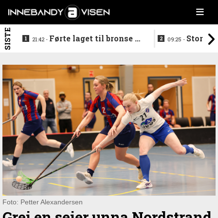
SISTE
Førte laget til bronse -
Storstj
21:42 -
09:25 -
trenerduoen ferdige i
ferdig - legg
Gjelleråsen
hylla
Foto: Petter Alexandersen
Grei en seier unna Nordstrand