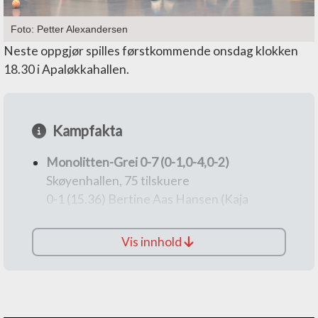
Foto: Petter Alexandersen
Neste oppgjør spilles førstkommende onsdag klokken
18.30 i Apaløkkahallen.
Kampfakta
Monolitten-Grei 0-7 (0-1,0-4,0-2)
Skøyenhallen, 75 tilskuere
0-1 (15.36) Bertine Aas Hansen (Kaja
Bråten)
0-2 (26.46) Celine Ripel (Kine Hedlund
Vis innhold
Eriksen)
0-3 (27.05) Wilma Engdahl (Johanna
Ragnarsson)
0-4 (27.57) Aas Hansen (Lene Benkø)