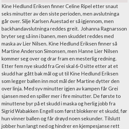
Kine Hedlund Eriksen finner Celine Ripel etter snaut
seks minutter av den siste perioden, men avslutninga
går over. Silje Karlsen Auestad er så igjennom, men
backhandavslutninga reddes greit. Johanna Ragnarsson
bryter seg så inn i banen, men skuddet reddes med
maska av Lier Nilsen. Kine Hedlund Eriksen finner så
Martine Anderson Simonsen, men Hanne Lier Nilsen
kommer seg over og drar fram en mesterlig redning.
Etter fem nye skudd fra Grei skal 6-0 sitte etter at et
skudd har gått bak mål og ut til Kine Hedlund Eriksen
som legger ballen inn mot mål der Martine dytter den
over linja. Med syv minutter igjen av kampen får Grei
sjansen med en spiller mer i fire minutter. De første to
minuttene byr på et skudd i maska og herlig jobb fra
Sigrid Wabakken Engell som først blokkerer et skudd, før
hun vinner ballen og får drøyd noen sekunder. Tilslutt
jobber hun langt ned og hindrer en kjempesjanse rett