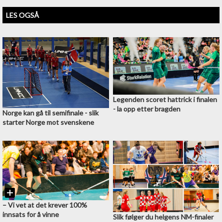
LES OGSÅ
Legenden scoret hattrick i finalen
- la opp etter bragden
Norge kan gå til semifinale - slik
starter Norge mot svenskene
–⁠ Vi vet at det krever 100%
innsats for å vinne
Slik følger du helgens NM-finaler