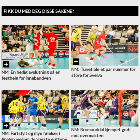
FIKK DU MED DEG DISSE SAKENE?
NM: Tunet ble et par nummer for
NM: En herlig avslutning på en
store for Sveiva
festhelg for innebandyen
NM: Brumunddal kjempet godt
NM: Fartsfylt og mye følelser i
mot overmakten
finalen mellom de yngste guttene