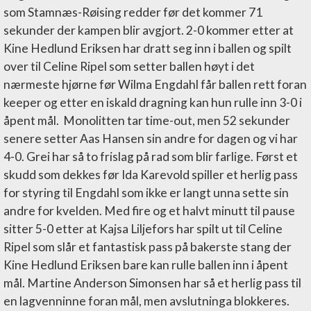
som Stamnæs-Røising redder før det kommer 71
sekunder der kampen blir avgjort. 2-0 kommer etter at
Kine Hedlund Eriksen har dratt seg inn i ballen og spilt
over til Celine Ripel som setter ballen høyt i det
nærmeste hjørne før Wilma Engdahl får ballen rett foran
keeper og etter en iskald dragning kan hun rulle inn 3-0 i
åpent mål. Monolitten tar time-out, men 52 sekunder
senere setter Aas Hansen sin andre for dagen og vi har
4-0. Grei har så to frislag på rad som blir farlige. Først et
skudd som dekkes før Ida Karevold spiller et herlig pass
for styring til Engdahl som ikke er langt unna sette sin
andre for kvelden. Med fire og et halvt minutt til pause
sitter 5-0 etter at Kajsa Liljefors har spilt ut til Celine
Ripel som slår et fantastisk pass på bakerste stang der
Kine Hedlund Eriksen bare kan rulle ballen inn i åpent
mål. Martine Anderson Simonsen har så et herlig pass til
en lagvenninne foran mål, men avslutninga blokkeres.