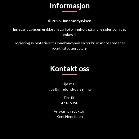
Informasjon
© 2026 -
Innebandyavisen
Innebandyavisen er ikke ansvarlig for innhold på andre sider som det
lenkes til.
Kopiering av materiale fra Innebandyavisen for bruk andre steder er
ikke tillatt uten avtale.
Kontakt oss
Tips mail:
tips@innebandyavisen.no
Tips tlf:
47136850
Ansvarlig redaktør:
Kent Henriksen