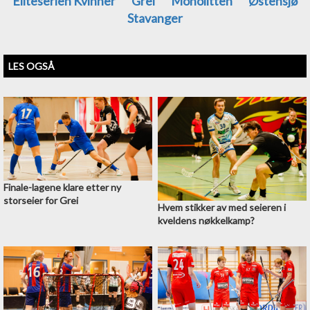
Eliteserien Kvinner
Grei
Monolitten
Østensjø
Stavanger
LES OGSÅ
Finale-lagene klare etter ny
storseier for Grei
Hvem stikker av med seieren i
kveldens nøkkelkamp?