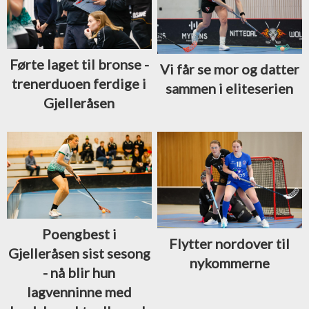
Førte laget til bronse -
Vi får se mor og datter
trenerduoen ferdige i
sammen i eliteserien
Gjelleråsen
Poengbest i
Flytter nordover til
Gjelleråsen sist sesong
nykommerne
- nå blir hun
lagvenninne med