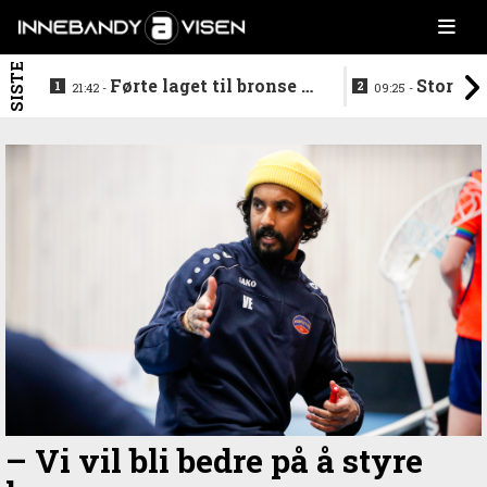
SISTE
Førte laget til bronse -
Storstj
21:42 -
09:25 -
trenerduoen ferdige i
ferdig - legg
Gjelleråsen
hylla
– Vi vil bli bedre på å styre