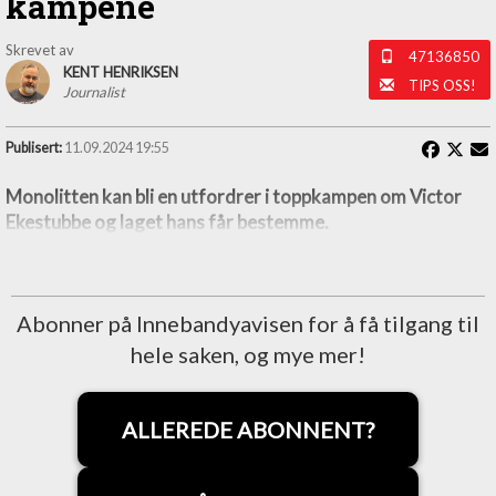
kampene
Skrevet av
47136850
KENT HENRIKSEN
TIPS OSS!
Journalist
Publisert:
11.09.2024 19:55
Monolitten kan bli en utfordrer i toppkampen om Victor
Ekestubbe og laget hans får bestemme.
Abonner på Innebandyavisen for å få tilgang til
hele saken, og mye mer!
ALLEREDE ABONNENT?