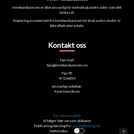
Innebandyavisen er ikke ansvarlig for innhold på andre sider som det
lenkes til.
Kopiering av materiale fra Innebandyavisen for bruk andre steder er
ikke tillatt uten avtale.
Kontakt oss
Tips mail:
tips@innebandyavisen.no
Tips tlf:
47136850
Ansvarlig redaktør:
Kent Henriksen
Personvernvilkår
Vi følger Vær varsom-plakaten
Publiseringsløsning fra
Lynx Publishing AS
Nattmodus