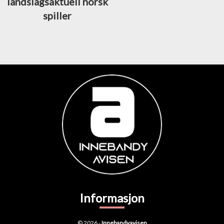
landslagsaktuell norsk
spiller
Informasjon
© 2026 -
Innebandyavisen