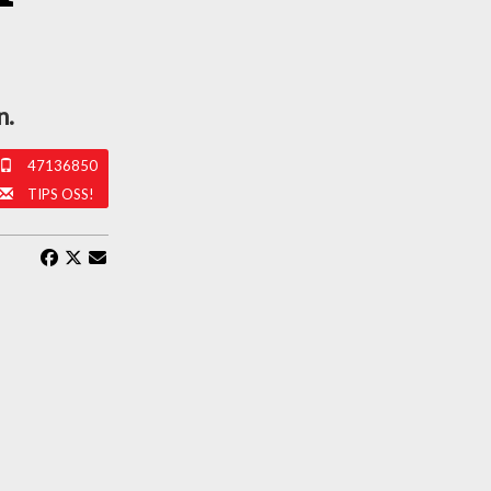
n.
47136850
TIPS OSS!