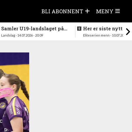
BLI ABONNENT
MENY
Samler U19-landslaget på
Her er siste nytt fra
nytt i august
season
Landslag - 14.07.2026 - 20:09
Eliteserien menn - 10.07.2026 - 1