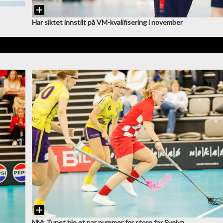
Har siktet innstilt på VM-kvalifisering i november
NM: Tunet ble et par nummer for store for Sveiva