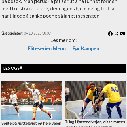
på besøk. Manglerud-laget ser ut å ha funnet formen
med tre strake seiere, der dagens hjemmelag fortsatt
har tilgode å sanke poeng så langt i sesongen.
Sist oppdatert:
04.10.2025 18:07
Les mer om:
Eliteserien Menn
Før Kampen
LES OGSÅ
Ti lag i førstedivisjon, disse møtes
Spilte på guttelaget og hele veien