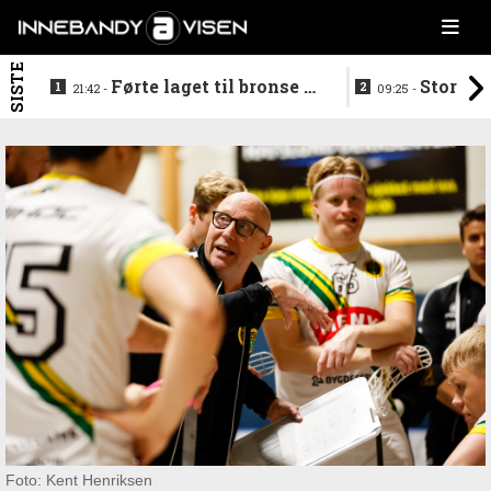
SISTE
Førte laget til bronse -
Storstj
21:42 -
09:25 -
trenerduoen ferdige i
ferdig - legg
Gjelleråsen
hylla
Foto: Kent Henriksen