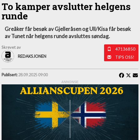
To kamper avslutter helgens
runde
Greåker får besøk av Gjelleråsen og Ull/Kisa får besøk
av Tunet når helgens runde avsluttes søndag.
Skrevet av
47136850
REDAKSJONEN
TIPS OSS!
Publisert:
28.09.2025 09:00