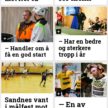
– Har en bedre
og sterkere
– Handler om å
tropp i år
få en god start
Sandnes vant
— En av
i målfest mot