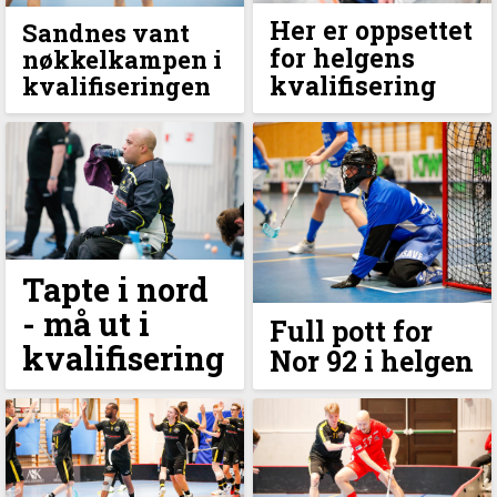
Her er oppsettet
Sandnes vant
for helgens
nøkkelkampen i
kvalifisering
kvalifiseringen
Tapte i nord
- må ut i
Full pott for
kvalifisering
Nor 92 i helgen