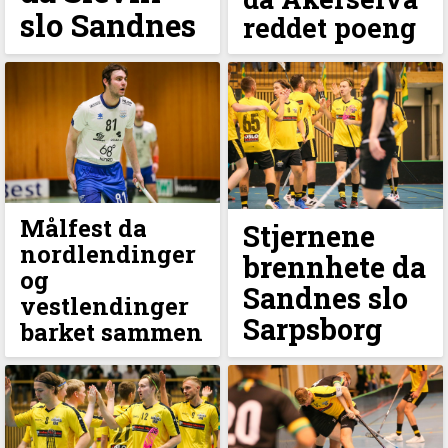
slo Sandnes
reddet poeng
Målfest da
Stjernene
nordlendinger
brennhete da
og
Sandnes slo
vestlendinger
Sarpsborg
barket sammen