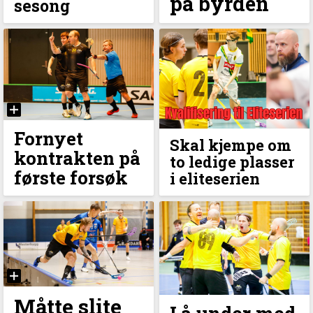
på byrden
sesong
Fornyet
Skal kjempe om
kontrakten på
to ledige plasser
første forsøk
i eliteserien
Måtte slite