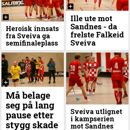
Ille ute mot
Sandnes - da
Heroisk innsats
frelste Falkeid
fra Sveiva ga
Sveiva
semifinaleplass
Må belage
seg på lang
Sveiva utlignet
pause etter
i kampserien
stygg skade
mot Sandnes