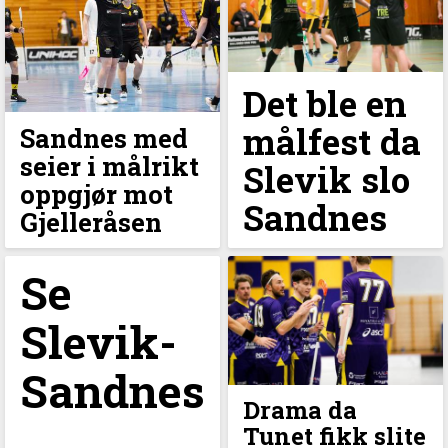
Det ble en
målfest da
Sandnes med
seier i målrikt
Slevik slo
oppgjør mot
Sandnes
Gjelleråsen
Se
Slevik-
Sandnes
Drama da
Tunet fikk slite