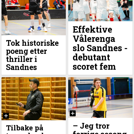
Effektive
Vålerenga
Tok historiske
slo Sandnes -
poeng etter
debutant
thriller i
scoret fem
Sandnes
–⁠ Jeg tror
Tilbake på
forrige sesong