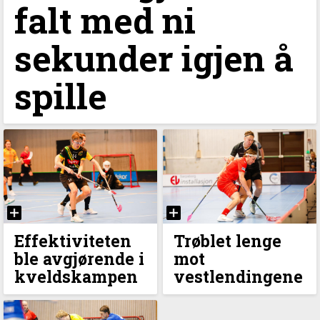
falt med ni
sekunder igjen å
spille
Effektiviteten
Trøblet lenge
ble avgjørende i
mot
kveldskampen
vestlendingene