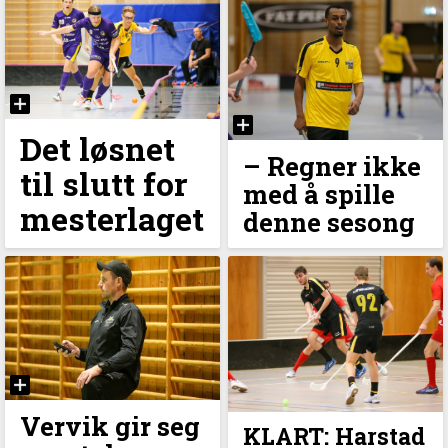
Det løsnet
– Regner ikke
til slutt for
med å spille
mesterlaget
denne sesong
Vervik gir seg
KLART: Harstad