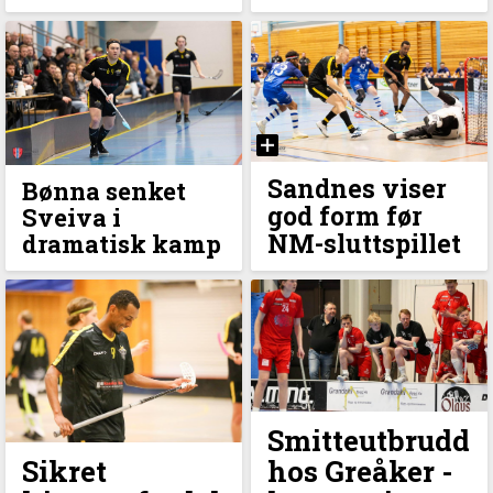
Sandnes viser
Bønna senket
god form før
Sveiva i
NM-sluttspillet
dramatisk kamp
Smitteutbrudd
Sikret
hos Greåker -