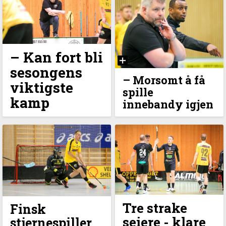
– Kan fort bli
sesongens
–⁠ Morsomt å få
viktigste
spille
kamp
innebandy igjen
Tre strake
Finsk
seiere - klare
stjernespiller