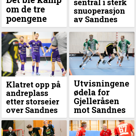
sentral i sterk
om de tre
snuoperasjon
poengene
av Sandnes
Utvisningene
Klatret opp på
ødela for
andreplass
Gjelleråsen
etter storseier
mot Sandnes
over Sandnes