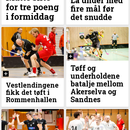
Lå under med
for tre poeng
fire mål før
i formiddag
det snudde
Tøff og
underholdene
batalje mellom
Vestlendingene
Akerselva og
fikk det tøft i
Sandnes
Rommenhallen