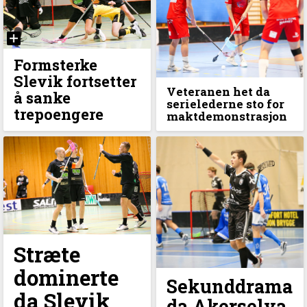
Formsterke
Slevik fortsetter
Veteranen het da
å sanke
serielederne sto for
trepoengere
maktdemonstrasjon
Stræte
dominerte
Sekunddrama
da Slevik
da Akerselva