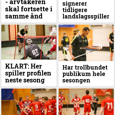
- arvtakeren
signerer
skal fortsette i
tidligere
samme ånd
landslagsspiller
KLART: Her
Har trollbundet
spiller profilen
publikum hele
neste sesong
sesongen