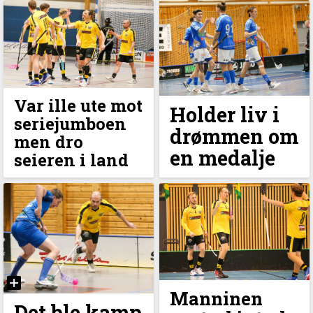
Var ille ute mot
Holder liv i
seriejumboen
drømmen om
men dro
en medalje
seieren i land
Manninen
Det ble kamp