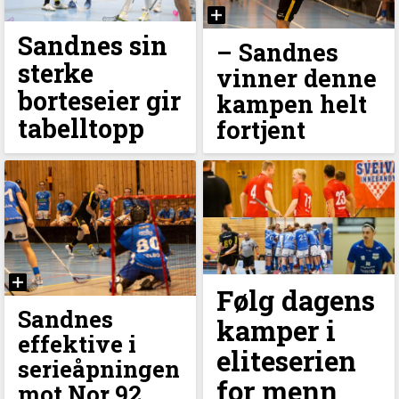
Sandnes sin
– Sandnes
sterke
vinner denne
borteseier gir
kampen helt
tabelltopp
fortjent
Følg dagens
Sandnes
kamper i
effektive i
eliteserien
serieåpningen
for menn
mot Nor 92