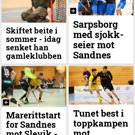
Sarpsborg
Skiftet beite i
med sjokk-
sommer - idag
seier mot
senket han
Sandnes
gamleklubben
Tunet best i
Marerittstart
toppkampen
for Sandnes
mot
mot Slevik -