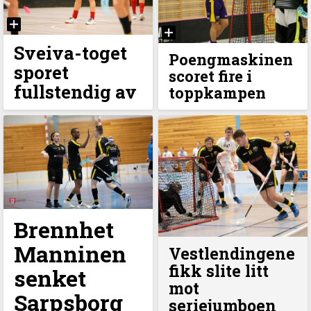
Sveiva-toget
Poengmaskinen
sporet
scoret fire i
fullstendig av
toppkampen
Brennhet
Manninen
Vestlendingene
fikk slite litt
senket
mot
Sarpsborg
seriejumboen