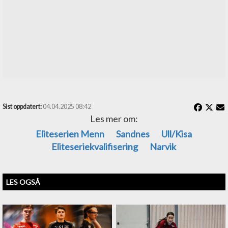
Sist oppdatert:
04.04.2025 08:42
Les mer om:
Eliteserien Menn
Sandnes
Ull/Kisa
Eliteseriekvalifisering
Narvik
LES OGSÅ