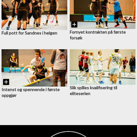
Fornyet kontrakten på første
Full pott for Sandnes i helgen
forsøk
Slik spilles kvalifisering til
Intenst og spennende i første
eliteserien
oppgjør