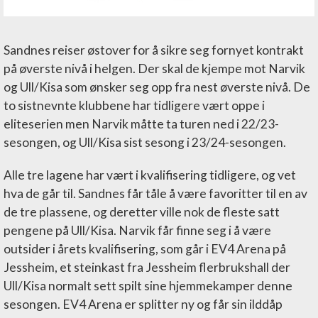
Sandnes reiser østover for å sikre seg fornyet kontrakt
på øverste nivå i helgen. Der skal de kjempe mot Narvik
og Ull/Kisa som ønsker seg opp fra nest øverste nivå. De
to sistnevnte klubbene har tidligere vært oppe i
eliteserien men Narvik måtte ta turen ned i 22/23-
sesongen, og Ull/Kisa sist sesong i 23/24-sesongen.
Alle tre lagene har vært i kvalifisering tidligere, og vet
hva de går til. Sandnes får tåle å være favoritter til en av
de tre plassene, og deretter ville nok de fleste satt
pengene på Ull/Kisa. Narvik får finne seg i å være
outsider i årets kvalifisering, som går i EV4 Arena på
Jessheim, et steinkast fra Jessheim flerbrukshall der
Ull/Kisa normalt sett spilt sine hjemmekamper denne
sesongen. EV4 Arena er splitter ny og får sin ilddåp