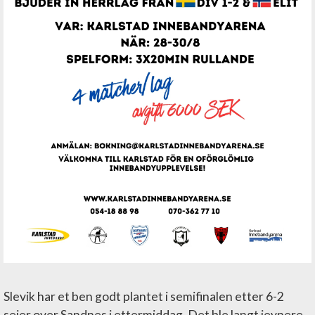
Slevik har et ben godt plantet i semifinalen etter 6-2
seier over Sandnes i ettermiddag. Det ble langt jevnere