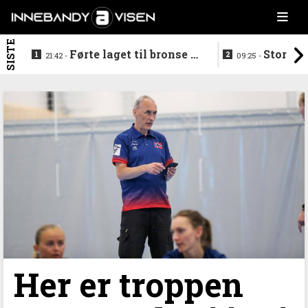
SISTE
Førte laget til bronse -
Storstj
21:42 -
09:25 -
trenerduoen ferdige i
ferdig - legg
Gjelleråsen
hylla
Her er troppen