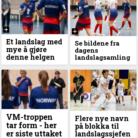
Et landslag med
Se bildene fra
mye å gjøre
dagens
denne helgen
landslagsamling
VM-troppen
Flere nye navn
tar form - her
på blokka til
er siste uttaket
landslagssjefen