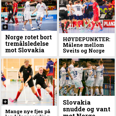
Norge rotet bort
HØYDEPUNKTER:
tremålsledelse
Målene mellom
mot Slovakia
Sveits og Norge
Slovakia
snudde og vant
Mange nye fjes på
mot Norge