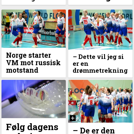
Norge starter
–⁠ Dette vil jeg si
VM mot russisk
er en
motstand
drømmetrekning
Følg dagens
– De er den