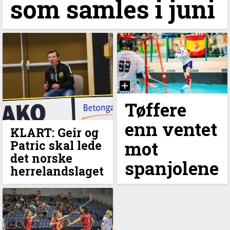
som samles i juni
Tøffere
enn ventet
KLART: Geir og
mot
Patric skal lede
det norske
spanjolene
herrelandslaget