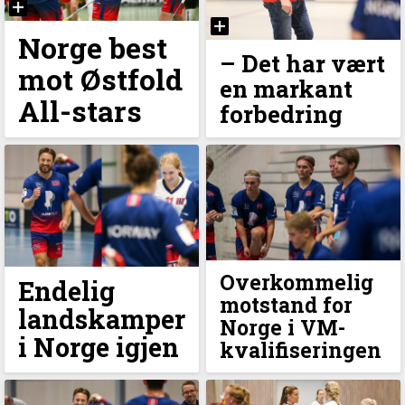
Norge best
– Det har vært
mot Østfold
en markant
All-stars
forbedring
Overkommelig
Endelig
motstand for
landskamper
Norge i VM-
i Norge igjen
kvalifiseringen