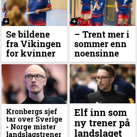
Se bildene
– Trent mer i
fra Vikingen
sommer enn
for kvinner
noensinne
Elf inn som
Kronbergs sjef
tar over Sverige
ny trener på
- Norge mister
landslaget
landslagstrener