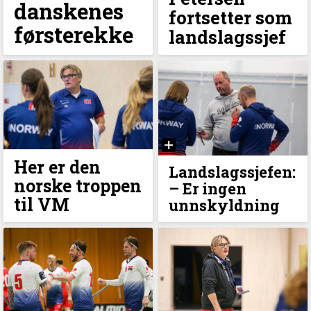
danskenes
fortsetter som
førsterekke
landslagssjef
Her er den
Landslagssjefen:
norske troppen
–⁠ Er ingen
til VM
unnskyldning