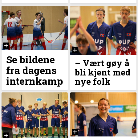
Se bildene
– Vært gøy å
fra dagens
bli kjent med
internkamp
nye folk