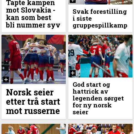
Tapte kampen
mot Slovakia -
Svak forestilling
kan som best
i siste
bli nummer syv
gruppespillkamp
God start og
Norsk seier
hattrick av
legenden sørget
etter trå start
for ny norsk
mot russerne
seier