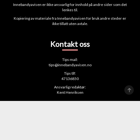
Innebandyavisen er ikke ansvarlig for innhold på andre sider som det
lenkes til.
Kopiering av materiale fra Innebandyavisen for bruk andre steder er
ikke tillatt uten avtale.
Kontakt oss
Tips mail:
tips@innebandyavisen.no
Tips tlf:
47136850
Ansvarlig redaktør:
Kent Henriksen
Personvernvilkår
Vi følger Vær varsom-plakaten
Publiseringsløsning fra
Lynx Publishing AS
Nattmodus