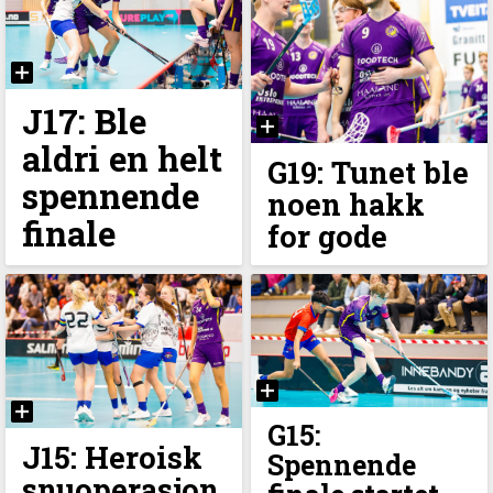
J17: Ble
aldri en helt
G19: Tunet ble
spennende
noen hakk
finale
for gode
G15:
J15: Heroisk
Spennende
snuoperasjon