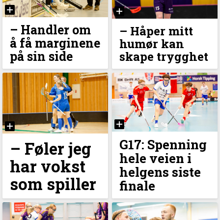
–⁠ Handler om
–⁠ Håper mitt
å få marginene
humør kan
på sin side
skape trygghet
G17: Spenning
–⁠ Føler jeg
hele veien i
har vokst
helgens siste
som spiller
finale