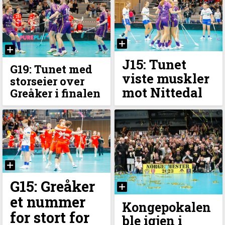
J15: Tunet
G19: Tunet med
viste muskler
storseier over
mot Nittedal
Greåker i finalen
G15: Greåker
et nummer
Kongepokalen
for stort for
ble igjen i