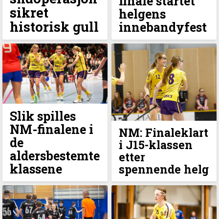
finale startet
sikret
helgens
historisk gull
innebandyfest
Slik spilles
NM-finalene i
NM: Finaleklart
de
i J15-klassen
aldersbestemte
etter
klassene
spennende helg