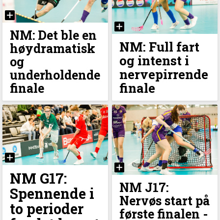
NM: Det ble en
NM: Full fart
høydramatisk
og intenst i
og
nervepirrende
underholdende
finale
finale
NM G17:
NM J17:
Spennende i
Nervøs start på
to perioder
første finalen -