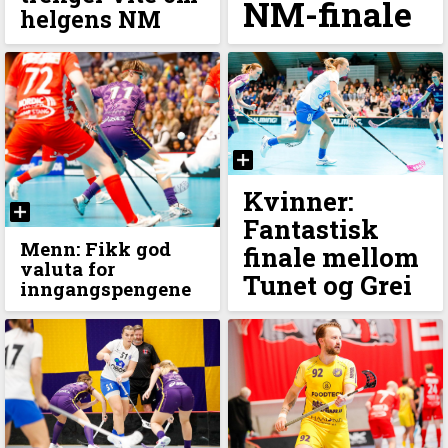
NM-finale
helgens NM
Kvinner:
Fantastisk
Menn: Fikk god
finale mellom
valuta for
Tunet og Grei
inngangspengene