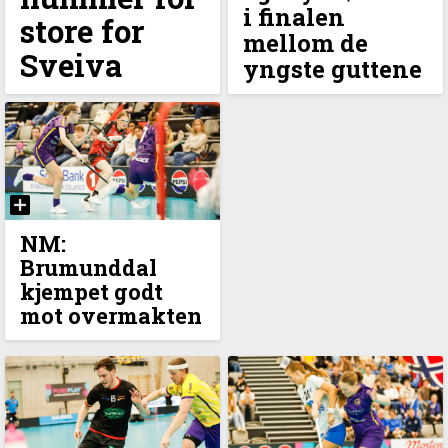
i finalen
store for
mellom de
Sveiva
yngste guttene
NM:
Brumunddal
kjempet godt
mot overmakten