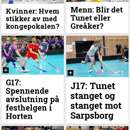
Menn: Blir det
Kvinner: Hvem
Tunet eller
stikker av med
Greåker?
kongepokalen?
G17:
J17: Tunet
Spennende
stanget og
avslutning på
stanget mot
festhelgen i
Sarpsborg
Horten