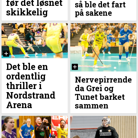
før det løsnet
så ble det fart
skikkelig
på sakene
Det ble en
ordentlig
Nervepirrende
thriller i
da Grei og
Nordstrand
Tunet barket
Arena
sammen