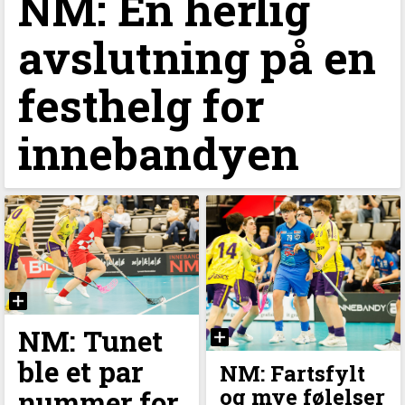
NM: En herlig
avslutning på en
festhelg for
innebandyen
NM: Tunet
ble et par
NM: Fartsfylt
og mye følelser
nummer for