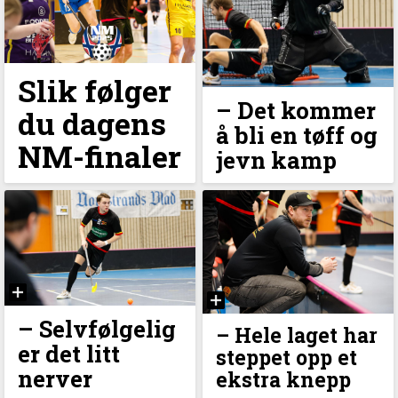
Slik følger
–⁠ Det kommer
du dagens
å bli en tøff og
NM-finaler
jevn kamp
–⁠ Selvfølgelig
–⁠ Hele laget har
er det litt
steppet opp et
nerver
ekstra knepp