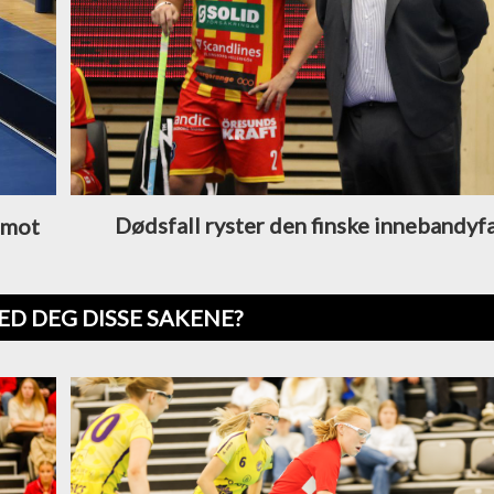
Dødsfall ryster den finske innebandyf
e mot
ED DEG DISSE SAKENE?