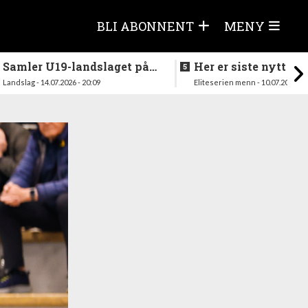
BLI ABONNENT
MENY
Samler U19-landslaget på
Her er siste nytt fra
nytt i august
season
Landslag - 14.07.2026 - 20:09
Eliteserien menn - 10.07.2026 - 1