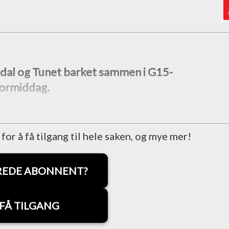
dal og Tunet barket sammen i G15-
formiddag.
r å få tilgang til hele saken, og mye mer!
REDE ABONNENT?
FÅ TILGANG