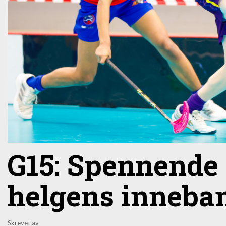
G15: Spennende f
helgens inneba
Skrevet av