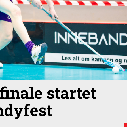
inale startet
ndyfest