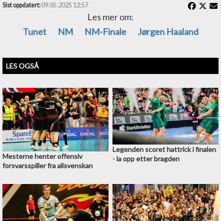
Sist oppdatert:
09.05.2025 12:57
Les mer om:
Tunet
NM
NM-Finale
Jørgen Haaland
LES OGSÅ
Legenden scoret hattrick i finalen
Mesterne henter offensiv
- la opp etter bragden
forsvarsspiller fra allsvenskan