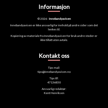
Informasjon
© 2026 -
Innebandyavisen
Innebandyavisen er ikke ansvarlig for innhold på andre sider som det
lenkes til.
Kopiering av materiale fra Innebandyavisen for bruk andre steder er
ikke tillatt uten avtale.
Kontakt oss
Tips mail:
tips@innebandyavisen.no
Tips tlf:
47136850
Ansvarlig redaktør:
Kent Henriksen