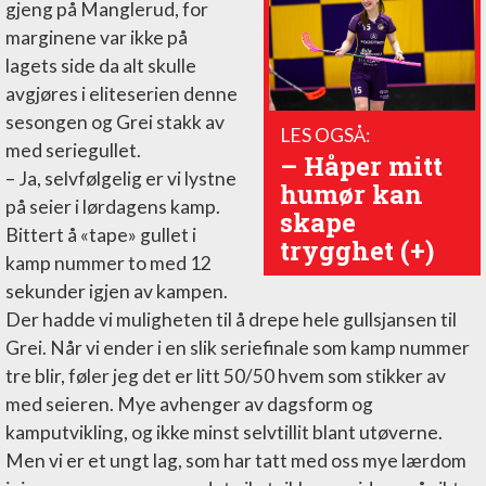
gjeng på Manglerud, for
marginene var ikke på
lagets side da alt skulle
avgjøres i eliteserien denne
sesongen og Grei stakk av
LES OGSÅ:
med seriegullet.
– Håper mitt
– Ja, selvfølgelig er vi lystne
humør kan
på seier i lørdagens kamp.
skape
Bittert å «tape» gullet i
trygghet (+)
kamp nummer to med 12
sekunder igjen av kampen.
Der hadde vi muligheten til å drepe hele gullsjansen til
Grei. Når vi ender i en slik seriefinale som kamp nummer
tre blir, føler jeg det er litt 50/50 hvem som stikker av
med seieren. Mye avhenger av dagsform og
kamputvikling, og ikke minst selvtillit blant utøverne.
Men vi er et ungt lag, som har tatt med oss mye lærdom