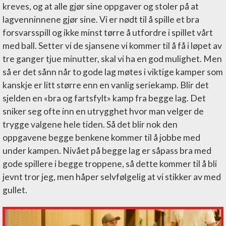
kreves, og at alle gjør sine oppgaver og stoler på at
lagvenninnene gjør sine. Vi er nødt til å spille et bra
forsvarsspill og ikke minst tørre å utfordre i spillet vårt
med ball. Setter vi de sjansene vi kommer til å få i løpet av
tre ganger tjue minutter, skal vi ha en god mulighet. Men
så er det sånn når to gode lag møtes i viktige kamper som
kanskje er litt større enn en vanlig seriekamp. Blir det
sjelden en «bra og fartsfylt» kamp fra begge lag. Det
sniker seg ofte inn en utrygghet hvor man velger de
trygge valgene hele tiden. Så det blir nok den
oppgavene begge benkene kommer til å jobbe med
under kampen. Nivået på begge lag er såpass bra med
gode spillere i begge troppene, så dette kommer til å bli
jevnt tror jeg, men håper selvfølgelig at vi stikker av med
gullet.