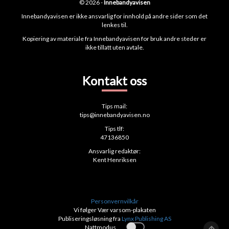
© 2026 -
Innebandyavisen
Innebandyavisen er ikke ansvarlig for innhold på andre sider som det
lenkes til.
Kopiering av materiale fra Innebandyavisen for bruk andre steder er
ikke tillatt uten avtale.
Kontakt oss
Tips mail:
tips@innebandyavisen.no
Tips tlf:
47136850
Ansvarlig redaktør:
Kent Henriksen
Personvernvilkår
Vi følger Vær varsom-plakaten
Publiseringsløsning fra
Lynx Publishing AS
Nattmodus