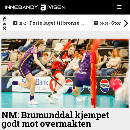
SISTE
Førte laget til bronse -
Storstj
21:42 -
09:25 -
trenerduoen ferdige i
ferdig - legg
Gjelleråsen
hylla
NM: Brumunddal kjempet
godt mot overmakten