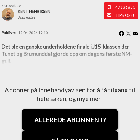
Skrevet av
47136850
KENT HENRIKSEN
TIPS OSS!
Journalist
Publisert:
19.04.2026 12:10
Det ble en ganske underholdene finale i J15-klassen der
Tunet og Brumunddal gjorde opp om dagens første NM-
gull.
Abonner på Innebandyavisen for å få tilgang til
hele saken, og mye mer!
ALLEREDE ABONNENT?