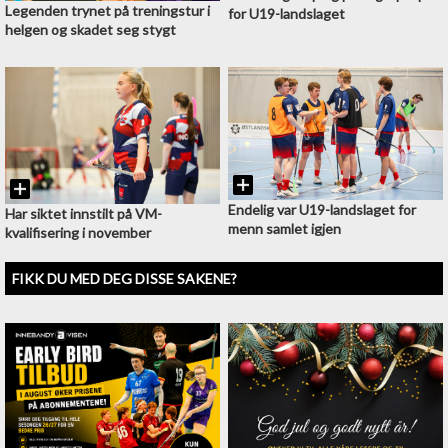
Legenden trynet på treningstur i
for U19-landslaget
helgen og skadet seg stygt
Endelig var U19-landslaget for
Har siktet innstilt på VM-
menn samlet igjen
kvalifisering i november
FIKK DU MED DEG DISSE SAKENE?