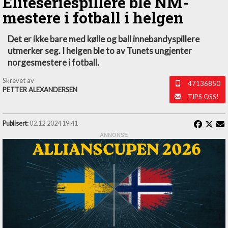
Eliteseriespillere ble NM-
mestere i fotball i helgen
Det er ikke bare med kølle og ball innebandyspillere
utmerker seg. I helgen ble to av Tunets ungjenter
norgesmestere i fotball.
Skrevet av
47136850
PETTER ALEXANDERSEN
TIPS OSS!
Publisert:
02.12.2024 19:41