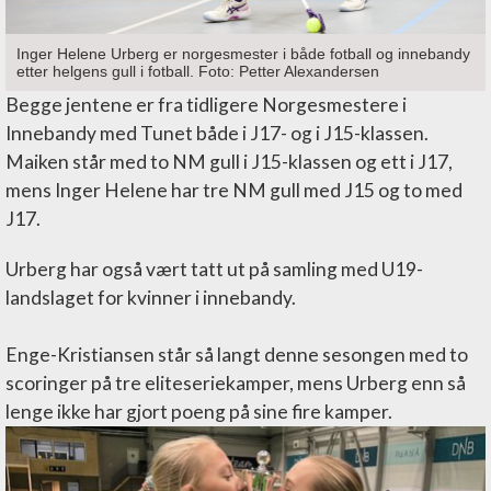
Inger Helene Urberg er norgesmester i både fotball og innebandy
etter helgens gull i fotball. Foto: Petter Alexandersen
Begge jentene er fra tidligere Norgesmestere i
Innebandy med Tunet både i J17- og i J15-klassen.
Maiken står med to NM gull i J15-klassen og ett i J17,
mens Inger Helene har tre NM gull med J15 og to med
J17.
Urberg har også vært tatt ut på samling med U19-
landslaget for kvinner i innebandy.
Enge-Kristiansen står så langt denne sesongen med to
scoringer på tre eliteseriekamper, mens Urberg enn så
lenge ikke har gjort poeng på sine fire kamper.