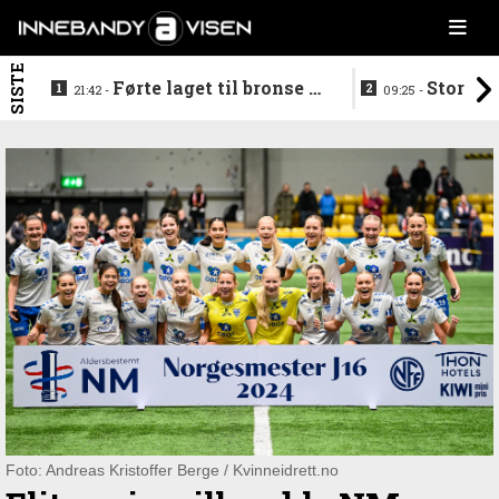
SISTE
Førte laget til bronse -
Storstj
21:42 -
09:25 -
trenerduoen ferdige i
ferdig - legg
Gjelleråsen
hylla
Foto: Andreas Kristoffer Berge / Kvinneidrett.no