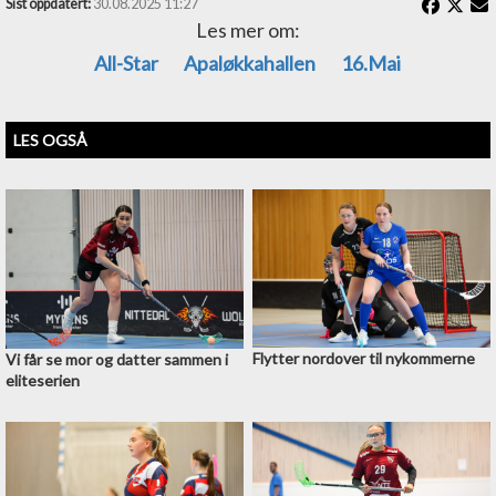
Sist oppdatert:
30.08.2025 11:27
Trenere: Kalle Lundgren, Tobias
Les mer om:
Gabrielsson, Mehregan Redjamand og
All-Star
Apaløkkahallen
16.mai
Oscar Zarnowiecki
LES OGSÅ
Flytter nordover til nykommerne
Vi får se mor og datter sammen i
eliteserien