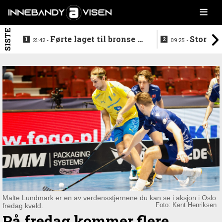
SISTE
Førte laget til bronse -
Storstj
21:42 -
09:25 -
trenerduoen ferdige i
ferdig - legg
Gjelleråsen
hylla
Malte Lundmark er en av verdensstjernene du kan se i aksjon i Oslo
fredag kveld.
Foto: Kent Henriksen
På fredag kommer flere