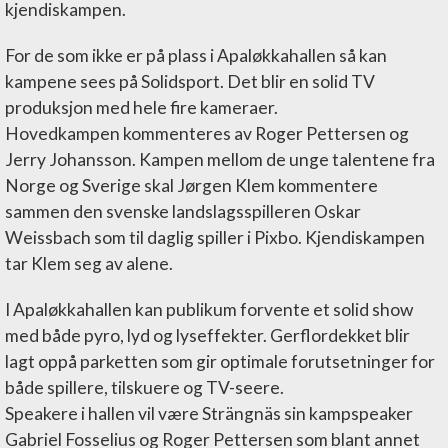
kjendiskampen.
For de som ikke er på plass i Apaløkkahallen så kan
kampene sees på Solidsport. Det blir en solid TV
produksjon med hele fire kameraer.
Hovedkampen kommenteres av Roger Pettersen og
Jerry Johansson. Kampen mellom de unge talentene fra
Norge og Sverige skal Jørgen Klem kommentere
sammen den svenske landslagsspilleren Oskar
Weissbach som til daglig spiller i Pixbo. Kjendiskampen
tar Klem seg av alene.
I Apaløkkahallen kan publikum forvente et solid show
med både pyro, lyd og lyseffekter. Gerflordekket blir
lagt oppå parketten som gir optimale forutsetninger for
både spillere, tilskuere og TV-seere.
Speakere i hallen vil være Strängnäs sin kampspeaker
Gabriel Fosselius og Roger Pettersen som blant annet