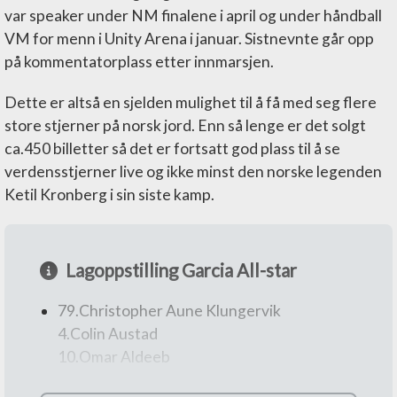
var speaker under NM finalene i april og under håndball
VM for menn i Unity Arena i januar. Sistnevnte går opp
på kommentatorplass etter innmarsjen.
Dette er altså en sjelden mulighet til å få med seg flere
store stjerner på norsk jord. Enn så lenge er det solgt
ca.450 billetter så det er fortsatt god plass til å se
verdensstjerner live og ikke minst den norske legenden
Ketil Kronberg i sin siste kamp.
Lagoppstilling Garcia All-star
79.Christopher Aune Klungervik
4.Colin Austad
10.Omar Aldeeb
12.Oskar Weissback