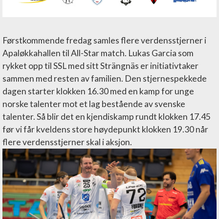
Førstkommende fredag samles flere verdensstjerner i
Apaløkkahallen til All-Star match. Lukas Garcia som
rykket opp til SSL med sitt Strängnäs er initiativtaker
sammen med resten av familien. Den stjernespekkede
dagen starter klokken 16.30 med en kamp for unge
norske talenter mot et lag bestående av svenske
talenter. Så blir det en kjendiskamp rundt klokken 17.45
før vi får kveldens store høydepunkt klokken 19.30 når
flere verdensstjerner skal i aksjon.