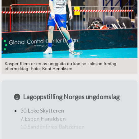
00.Michel Wöcke
Trener: Urban Karlsson
Kasper Klem er en av unggutta du kan se i aksjon fredag
ettermiddag. Foto: Kent Henriksen
Lagoppstilling Norges ungdomslag
30.Loke Skytteren
7.Espen Haraldsen
10.Sander Fries Baltzersen
14.Adrian Beiermann