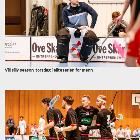
Vill silly season-torsdag i eliteserien for menn