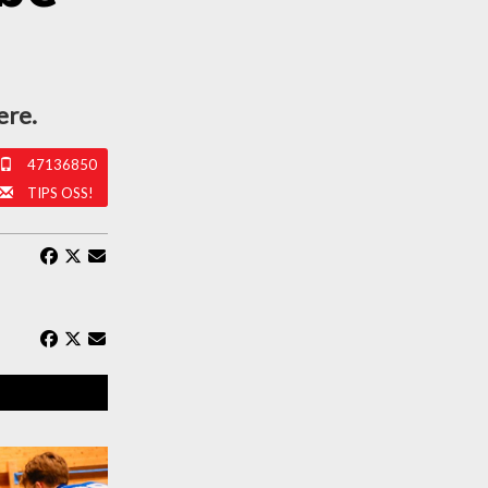
ere.
47136850
TIPS OSS!