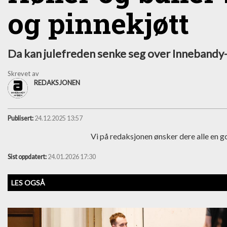
og pinnekjøtt
Da kan julefreden senke seg over Innebandy-
Skrevet av
REDAKSJONEN
Publisert:
24.12.2025 13:57
Vi på redaksjonen ønsker dere alle en go
Sist oppdatert:
24.01.2026 17:30
LES OGSÅ