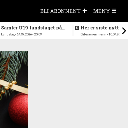
BLI ABONNENT
MENY
Samler U19-landslaget på
Her er siste nytt fra
nytt i august
season
Landslag - 14.07.2026 - 20:09
Eliteserien menn - 10.07.2026 - 1