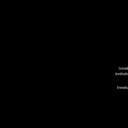
Inneb
innhold
Inneb