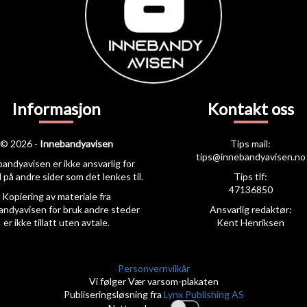
Informasjon
Kontakt oss
© 2026 -
Innebandyavisen
Tips mail:
tips@innebandyavisen.no
andyavisen er ikke ansvarlig for
 på andre sider som det lenkes til.
Tips tlf:
47136850
Kopiering av materiale fra
andyavisen for bruk andre steder
Ansvarlig redaktør:
er ikke tillatt uten avtale.
Kent Henriksen
Personvernvilkår
Vi følger Vær varsom-plakaten
Publiseringsløsning fra
Lynx Publishing AS