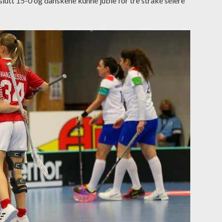
slutt 15-0 og danskene kunne juble for tre strake seiere