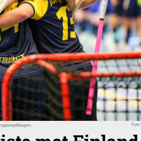
gruppespilldagen.
Foto