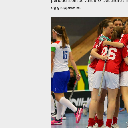
perioden som de vant 8-0. Det endte til 
og gruppeseier.