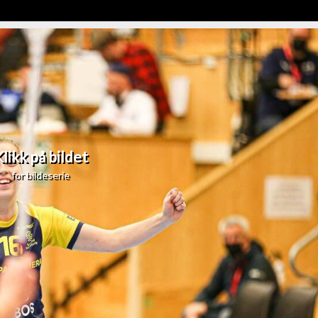
likk på bildet
for bildeserie