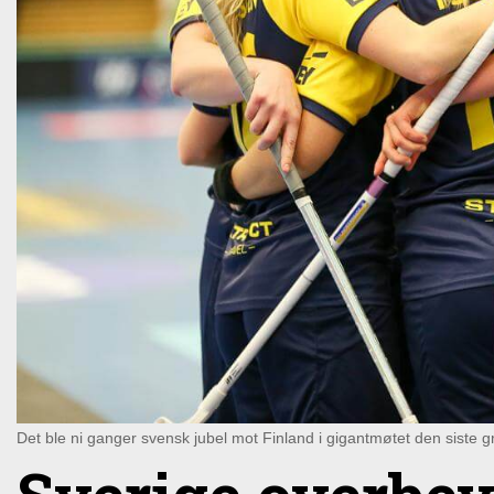
Det ble ni ganger svensk jubel mot Finland i gigantmøtet den siste 