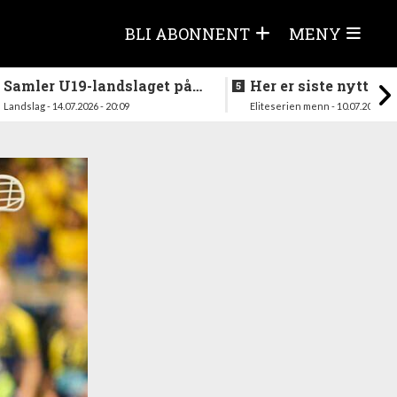
BLI ABONNENT
MENY
Samler U19-landslaget på
Her er siste nytt fra
nytt i august
season
Landslag - 14.07.2026 - 20:09
Eliteserien menn - 10.07.2026 - 1