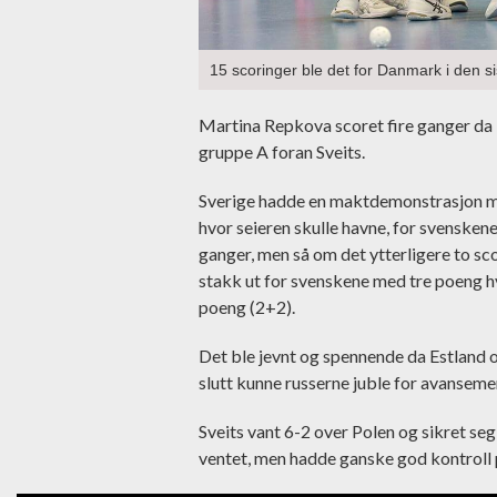
15 scoringer ble det for Danmark i den s
Martina Repkova scoret fire ganger da T
gruppe A foran Sveits.
Sverige hadde en maktdemonstrasjon mot 
hvor seieren skulle havne, for svenskene
ganger, men så om det ytterligere to 
stakk ut for svenskene med tre poeng 
poeng (2+2).
Det ble jevnt og spennende da Estland o
slutt kunne russerne juble for avansem
Sveits vant 6-2 over Polen og sikret seg
ventet, men hadde ganske god kontroll 