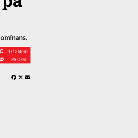
 på
 dominans.
47136850
TIPS OSS!