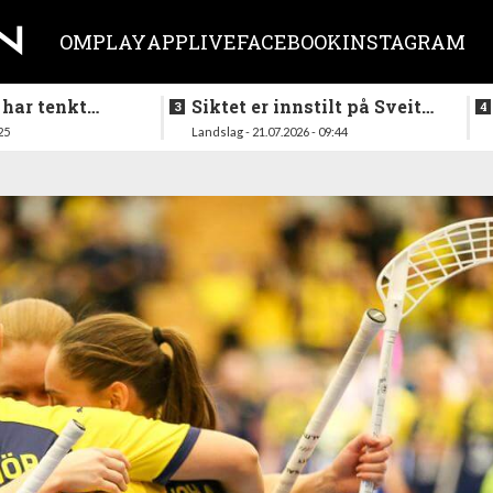
OM
PLAY
APP
LIVE
FACEBOOK
INSTAGRAM
 har tenkt
Siktet er innstilt på Sveits
er køllen på
i mai
25
Landslag - 21.07.2026 - 09:44