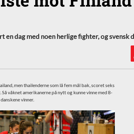
iste mot Finland
rt en dag med noen herlige fighter, og svensk
hailand, men thailenderne som lå fem mål bak, scoret seks
r. Så våknet amerikanerne på nytt og kunne vinne med 8-
 danskene vinner.