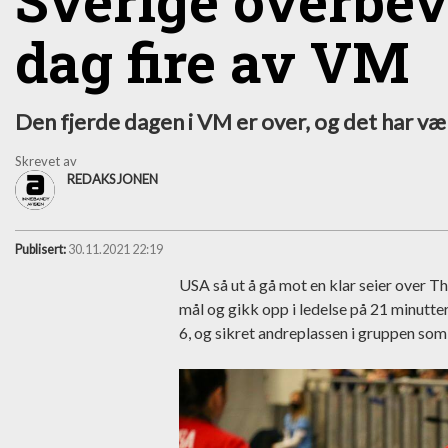
Sverige overbev
dag fire av VM
Den fjerde dagen i VM er over, og det har væ
Skrevet av
REDAKSJONEN
Publisert:
30.11.2021 22:19
USA så ut å gå mot en klar seier over T
mål og gikk opp i ledelse på 21 minutte
6, og sikret andreplassen i gruppen som