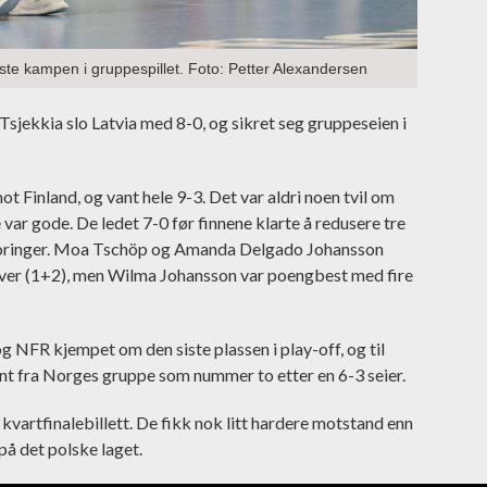
iste kampen i gruppespillet. Foto: Petter Alexandersen
sjekkia slo Latvia med 8-0, og sikret seg gruppeseien i
Finland, og vant hele 9-3. Det var aldri noen tvil om
 var gode. De ledet 7-0 før finnene klarte å redusere tre
scoringer. Moa Tschöp og Amanda Delgado Johansson
hver (1+2), men Wilma Johansson var poengbest med fire
g NFR kjempet om den siste plassen i play-off, og til
ent fra Norges gruppe som nummer to etter en 6-3 seier.
 kvartfinalebillett. De fikk nok litt hardere motstand enn
på det polske laget.