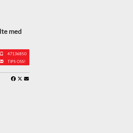
ndte med
47136850
TIPS OSS!