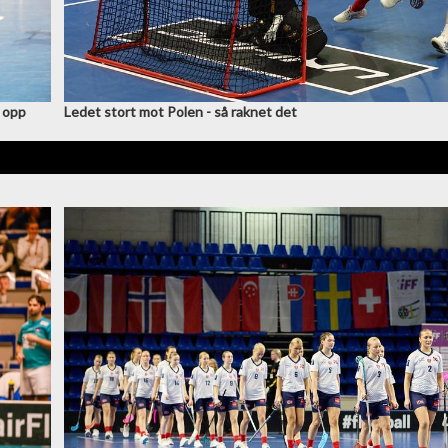
n opp
Ledet stort mot Polen - så raknet det