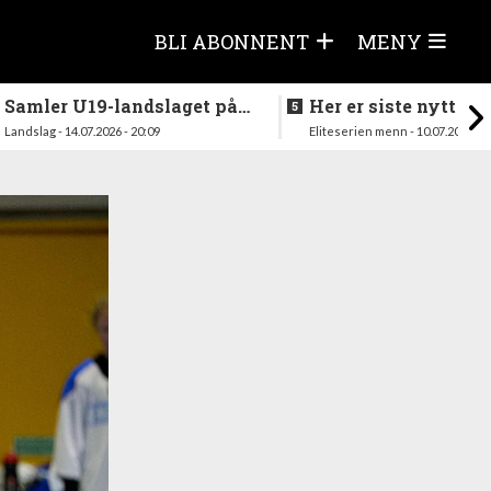
BLI ABONNENT
MENY
Samler U19-landslaget på
Her er siste nytt fra
nytt i august
season
Landslag - 14.07.2026 - 20:09
Eliteserien menn - 10.07.2026 - 1