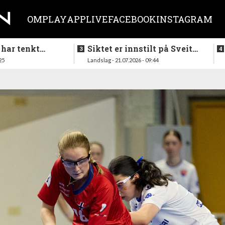
OM
PLAY
APP
LIVE
FACEBOOK
INSTAGRAM
 har tenkt
Siktet er innstilt på Sveits
er køllen på
i mai
25
Landslag - 21.07.2026 - 09:44