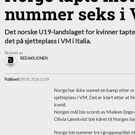
nummer seks i
Det norske U19-landslaget for kvinner tapt
det på sjetteplass i VM i Italia.
Skrevet av
REDAKSJONEN
Publisert:
09.05.2026 21:09
Norge har ikke vunnet en kamp etter or
sjetteplass i VM. Det er klart etter at 
kveld.
Norges mål ble scoret av Maiken Enge-K
Olivia Lønnkvist ble kåret til Norges bes
Norge ble nummer tre i gruppespillet et