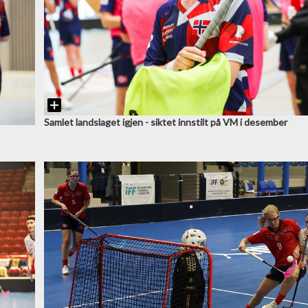
Samlet landslaget igjen - siktet innstilt på VM i desember