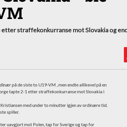
 VM
e etter straffekonkurranse mot Slovakia og e
dinær på de siste to U19-VM , men endte allikevel på en
Norge tapte 2-1 etter straffekonkurranse mot Slovakia i
ristiansen med under to minutter igjen av ordinære tid.
te spiller.
ter uavgjort mot Polen, tap for Sverige og tap for