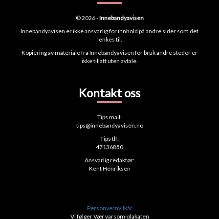
© 2026 -
Innebandyavisen
Innebandyavisen er ikke ansvarlig for innhold på andre sider som det
lenkes til.
Kopiering av materiale fra Innebandyavisen for bruk andre steder er
ikke tillatt uten avtale.
Kontakt oss
Tips mail:
tips@innebandyavisen.no
Tips tlf:
47136850
Ansvarlig redaktør:
Kent Henriksen
Personvernvilkår
Vi følger Vær varsom-plakaten