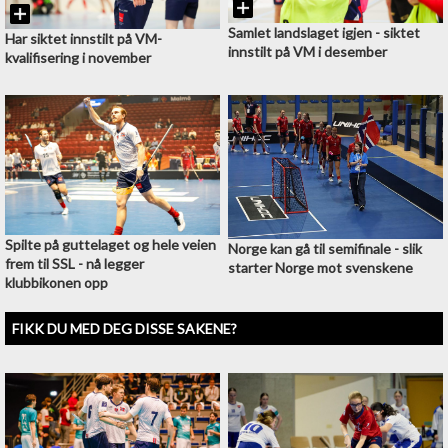
Samlet landslaget igjen - siktet
Har siktet innstilt på VM-
innstilt på VM i desember
kvalifisering i november
Spilte på guttelaget og hele veien
Norge kan gå til semifinale - slik
frem til SSL - nå legger
starter Norge mot svenskene
klubbikonen opp
FIKK DU MED DEG DISSE SAKENE?