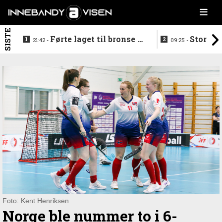
SISTE
Førte laget til bronse -
Storstj
21:42 -
09:25 -
trenerduoen ferdige i
ferdig - legg
Gjelleråsen
hylla
Foto: Kent Henriksen
Norge ble nummer to i 6-