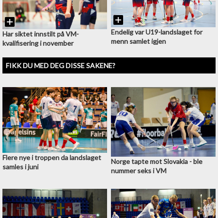
Endelig var U19-landslaget for
Har siktet innstilt på VM-
menn samlet igjen
kvalifisering i november
FIKK DU MED DEG DISSE SAKENE?
Flere nye i troppen da landslaget
Norge tapte mot Slovakia - ble
samles i juni
nummer seks i VM