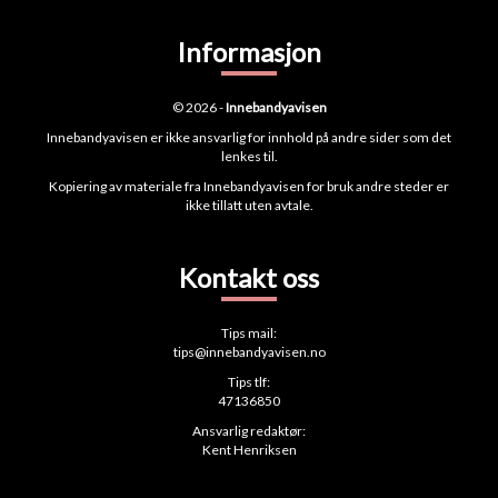
Informasjon
© 2026 -
Innebandyavisen
Innebandyavisen er ikke ansvarlig for innhold på andre sider som det
lenkes til.
Kopiering av materiale fra Innebandyavisen for bruk andre steder er
ikke tillatt uten avtale.
Kontakt oss
Tips mail:
tips@innebandyavisen.no
Tips tlf:
47136850
Ansvarlig redaktør:
Kent Henriksen