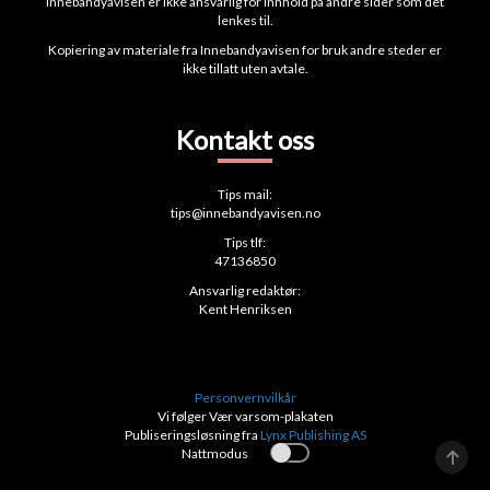
Innebandyavisen er ikke ansvarlig for innhold på andre sider som det
lenkes til.
Kopiering av materiale fra Innebandyavisen for bruk andre steder er
ikke tillatt uten avtale.
Kontakt oss
Tips mail:
tips@innebandyavisen.no
Tips tlf:
47136850
Ansvarlig redaktør:
Kent Henriksen
Personvernvilkår
Vi følger Vær varsom-plakaten
Publiseringsløsning fra
Lynx Publishing AS
Nattmodus