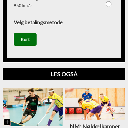
950 kr /år
Velg betalingsmetode
Kort
LES OGSÅ
NM: Nøkkelkamper