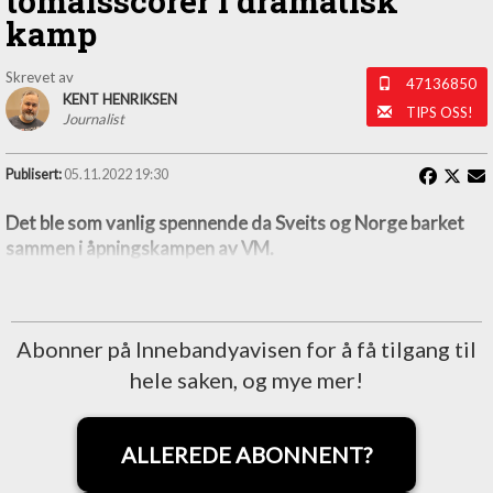
tomålsscorer i dramatisk
kamp
Skrevet av
47136850
KENT HENRIKSEN
TIPS OSS!
Journalist
Publisert:
05.11.2022 19:30
Det ble som vanlig spennende da Sveits og Norge barket
sammen i åpningskampen av VM.
Abonner på Innebandyavisen for å få tilgang til
hele saken, og mye mer!
ALLEREDE ABONNENT?