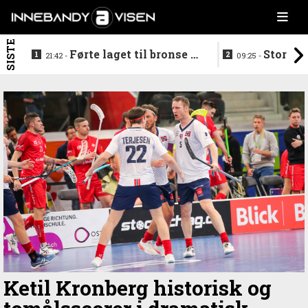
SISTE
Førte laget til bronse -
Storstj
21:42 -
09:25 -
trenerduoen ferdige i
ferdig - legg
Gjelleråsen
hylla
Ketil Kronberg historisk og