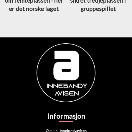
om femteplassen - her
sikret tredjeplassen i
er det norske laget
gruppespillet
Informasjon
© 2026 -
Innebandyavisen