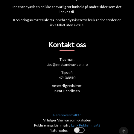
Innebandyavisen er ikke ansvarlig for innhold på andre sider som det
lenkes til.
Kopiering av materiale fra Innebandyavisen for bruk andre steder er
ikke tillatt uten avtale.
Kontakt oss
Tips mail:
tips@innebandyavisen.no
Tips tlf:
47136850
Ansvarlig redaktør:
Kent Henriksen
Personvernvilkår
Vi følger Vær varsom-plakaten
Publiseringsløsning fra
Lynx Publishing AS
Nattmodus