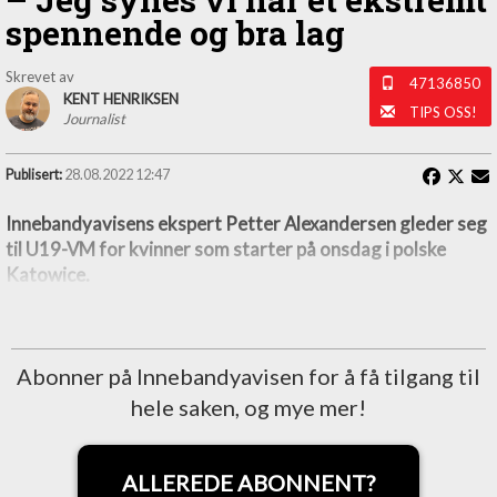
spennende og bra lag
Skrevet av
47136850
KENT HENRIKSEN
TIPS OSS!
Journalist
Publisert:
28.08.2022 12:47
Innebandyavisens ekspert Petter Alexandersen gleder seg
til U19-VM for kvinner som starter på onsdag i polske
Katowice.
Abonner på Innebandyavisen for å få tilgang til
hele saken, og mye mer!
ALLEREDE ABONNENT?