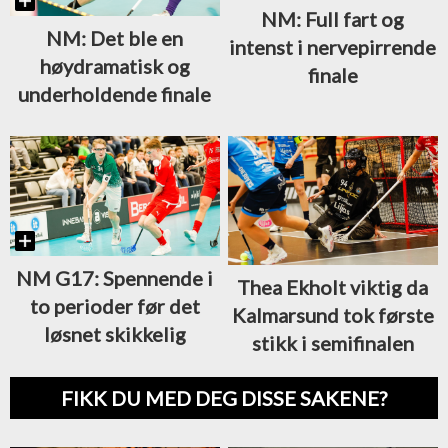
NM: Full fart og
NM: Det ble en
intenst i nervepirrende
høydramatisk og
finale
underholdende finale
NM G17: Spennende i
Thea Ekholt viktig da
to perioder før det
Kalmarsund tok første
løsnet skikkelig
stikk i semifinalen
FIKK DU MED DEG DISSE SAKENE?