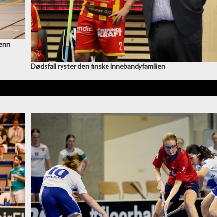
menn
Dødsfall ryster den finske innebandyfamilien