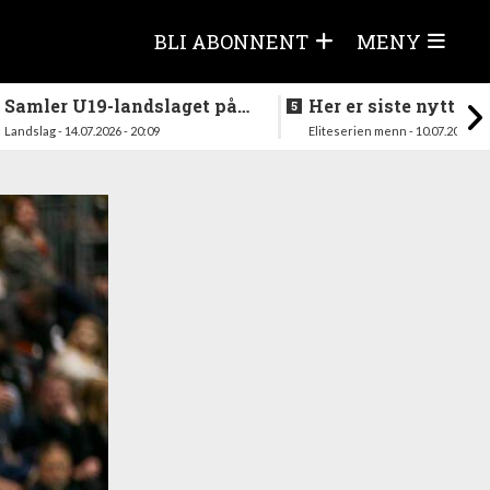
BLI ABONNENT
MENY
Samler U19-landslaget på
Her er siste nytt fra
nytt i august
season
Landslag - 14.07.2026 - 20:09
Eliteserien menn - 10.07.2026 - 1