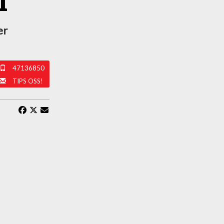
i
er
47136850
TIPS OSS!