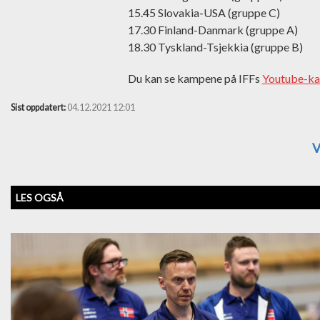
15.45 Slovakia-USA (gruppe C)
17.30 Finland-Danmark (gruppe A)
18.30 Tyskland-Tsjekkia (gruppe B)
Du kan se kampene på IFFs
Youtube-ka
Sist oppdatert:
04.12.2021 12:01
V
LES OGSÅ