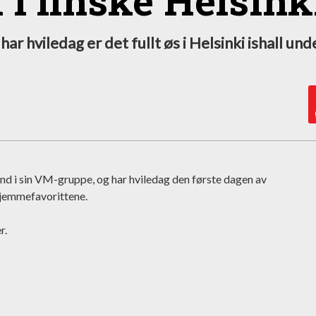
 i finske Helsink
ar hviledag er det fullt øs i Helsinki ishall und
nd i sin VM-gruppe, og har hviledag den første dagen av
hjemmefavorittene.
r.