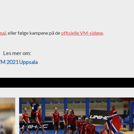
nal
, eller følge kampene på de
offisielle VM-sidene
.
Les mer om:
M 2021 Uppsala