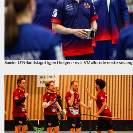
Samler U19-landslaget igjen i helgen - nytt VM allerede neste sesong