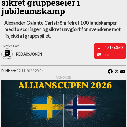
sikret gruppeseier i
jubileumskamp
Alexander Galante Carlström feiret 100 landskamper
med to scoringer, og sikret uavgjort for svenskene mot
Tsjekkia i gruppspillet.
Skrevet av
47136850
REDAKSJONEN
TIPS OSS!
Publisert:
07.11.2022 20:54