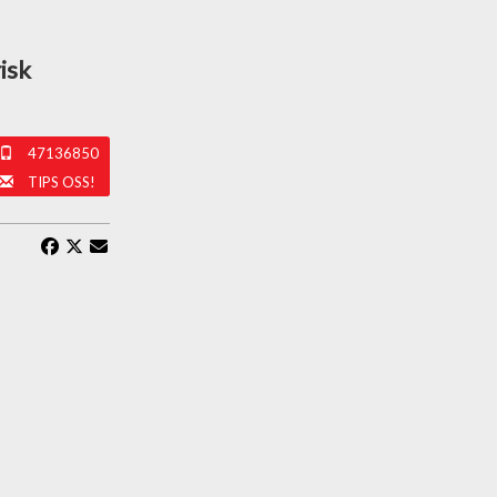
isk
47136850
TIPS OSS!