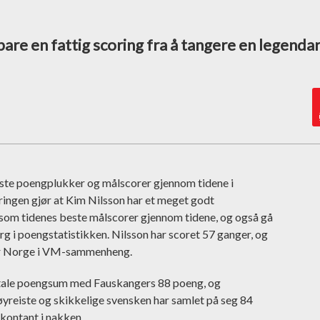
are en fattig scoring fra å tangere en legendar
este poengplukker og målscorer gjennom tidene i
ingen gjør at Kim Nilsson har et meget godt
 som tidenes beste målscorer gjennom tidene, og også gå
g i poengstatistikken. Nilsson har scoret 57 ganger, og
for Norge i VM-sammenheng.
totale poengsum med Fauskangers 88 poeng, og
yreiste og skikkelige svensken har samlet på seg 84
kontant i nakken.