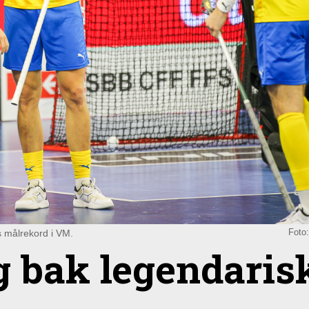
s målrekord i VM.
Foto
ng bak legendaris