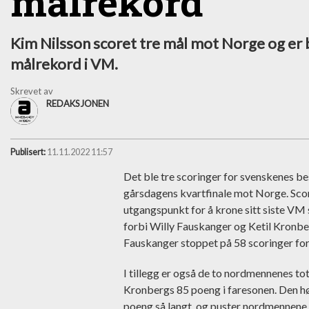
målrekord
Kim Nilsson scoret tre mål mot Norge og er b
målrekord i VM.
Skrevet av
REDAKSJONEN
Publisert:
11.11.2022 11:57
Det ble tre scoringer for svenskenes b
gårsdagens kvartfinale mot Norge. Scor
utgangspunkt for å krone sitt siste VM
forbi Willy Fauskanger og Ketil Kronber
Fauskanger stoppet på 58 scoringer 
I tillegg er også de to nordmennenes 
Kronbergs 85 poeng i faresonen. Den hø
poeng så langt, og puster nordmennene 