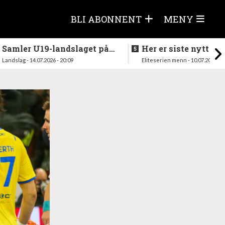
BLI ABONNENT
MENY
Samler U19-landslaget på
Her er siste nytt fra
nytt i august
season
Landslag - 14.07.2026 - 20:09
Eliteserien menn - 10.07.2026 - 1