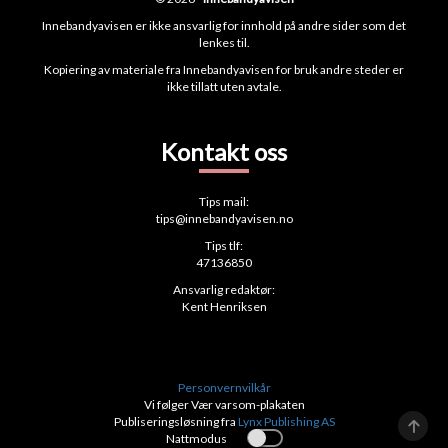
Innebandyavisen er ikke ansvarlig for innhold på andre sider som det
lenkes til.
Kopiering av materiale fra Innebandyavisen for bruk andre steder er
ikke tillatt uten avtale.
Kontakt oss
Tips mail:
tips@innebandyavisen.no
Tips tlf:
47136850
Ansvarlig redaktør:
Kent Henriksen
Personvernvilkår
Vi følger Vær varsom-plakaten
Publiseringsløsning fra
Lynx Publishing AS
Nattmodus