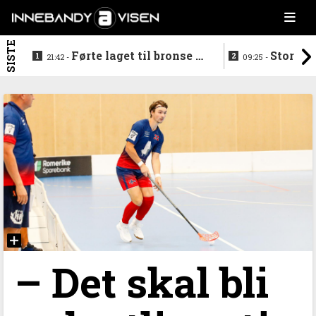
SISTE
Førte laget til bronse -
Storstj
21:42 -
09:25 -
trenerduoen ferdige i
ferdig - legg
Gjelleråsen
hylla
–⁠ Det skal bli