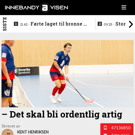
SISTE
Førte laget til bronse -
Storstj
21:42 -
09:25 -
trenerduoen ferdige i
ferdig - legg
Gjelleråsen
hylla
–⁠ Det skal bli ordentlig artig
Skrevet av
47136850
KENT HENRIKSEN