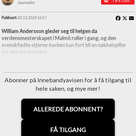
TIPS OSS!
Journalist
Publisert:
03.12.2024 16:57
William Andersson gleder seg til helgen da
verdensmesterskapet i Malmö ruller i gang, og den
svenskfødte stjerne-backen kan fort bli en nøkkelspiller
for det norske laget.
Abonner på Innebandyavisen for å få tilgang til
hele saken, og mye mer!
ALLEREDE ABONNENT?
FÅ TILGANG