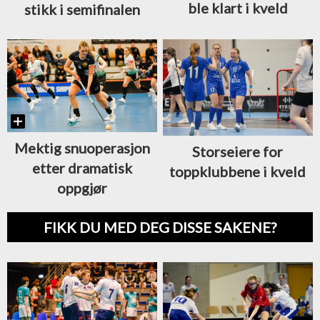
ble klart i kveld
stikk i semifinalen
Mektig snuoperasjon
Storseiere for
etter dramatisk
toppklubbene i kveld
oppgjør
FIKK DU MED DEG DISSE SAKENE?