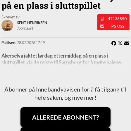
på en plass i sluttspillet
Skrevet av
47136850
KENT HENRIKSEN
TIPS OSS!
Journalist
Publisert:
28.02.2026 17:19
Akerselva jaktet lørdag ettermiddag på en plass i
sluttspillet, da de reiste til Sarpsborg for å møte haiene.
Abonner på Innebandyavisen for å få tilgang til
hele saken, og mye mer!
ALLEREDE ABONNENT?