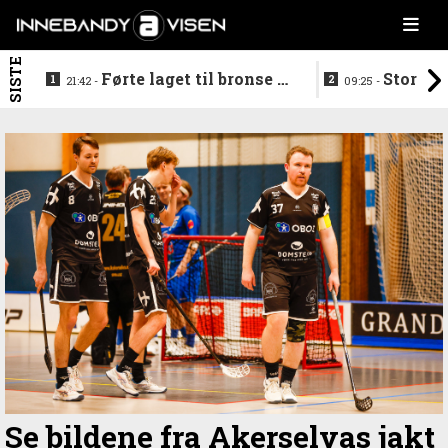
SISTE
Førte laget til bronse -
Storstj
21:42 -
09:25 -
trenerduoen ferdige i
ferdig - legg
Gjelleråsen
hylla
Se bildene fra Akerselvas jakt