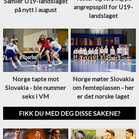
Samler U19-landslaget
angrepsspill for U19-
på nytt i august
landslaget
Norge tapte mot
Norge møter Slovakia
Slovakia - ble nummer
om femteplassen - her
seks i VM
er det norske laget
FIKK DU MED DEG DISSE SAKENE?