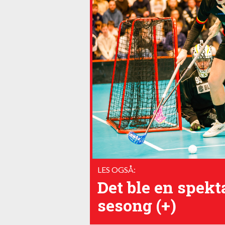
LES OGSÅ:
Det ble en spekt
sesong (+)