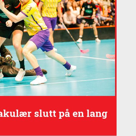
akulær slutt på en lang