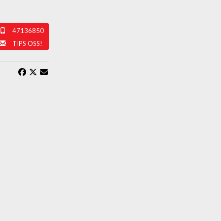
47136850
TIPS OSS!