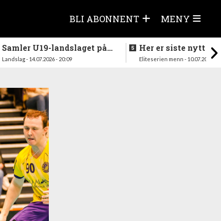
BLI ABONNENT
MENY
Samler U19-landslaget på
Her er siste nytt fra
nytt i august
season
Landslag - 14.07.2026 - 20:09
Eliteserien menn - 10.07.2026 - 1