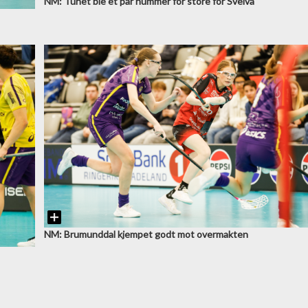
NM: Tunet ble et par nummer for store for Sveiva
NM: Brumunddal kjempet godt mot overmakten