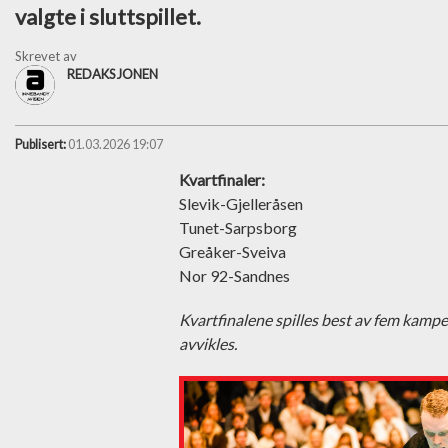
valgte i sluttspillet.
Skrevet av
REDAKSJONEN
Publisert:
01.03.2026 19:07
Kvartfinaler:
Slevik-Gjelleråsen
Tunet-Sarpsborg
Greåker-Sveiva
Nor 92-Sandnes
Kvartfinalene spilles best av fem kamper
avvikles.