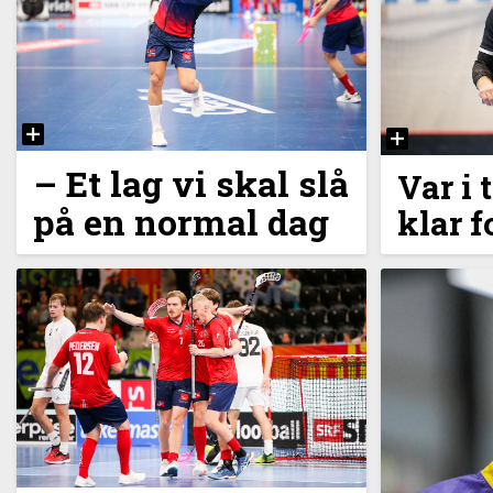
– Et lag vi skal slå
Var i
på en normal dag
klar 