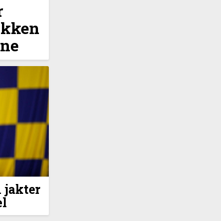
r
ikken
ene
 jakter
æl