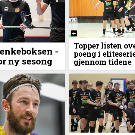
Topper listen ove
 tenkeboksen -
poeng i eliteseri
for ny sesong
gjennom tidene