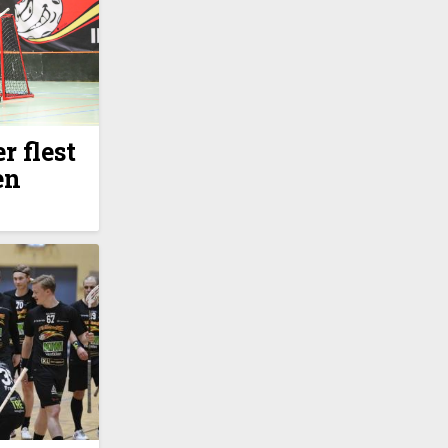
r flest
en