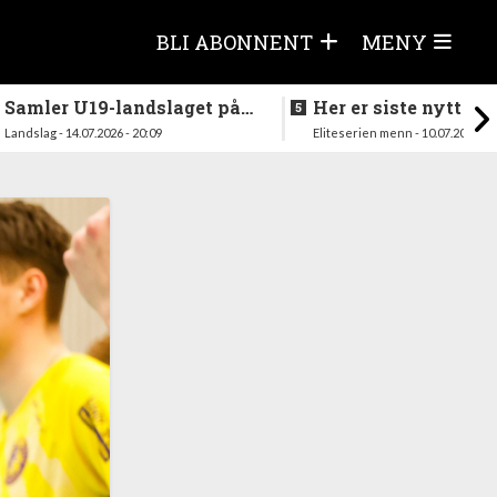
BLI ABONNENT
MENY
Samler U19-landslaget på
Her er siste nytt fra
nytt i august
season
Landslag - 14.07.2026 - 20:09
Eliteserien menn - 10.07.2026 - 1