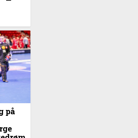
g på
rge
ttedrøm