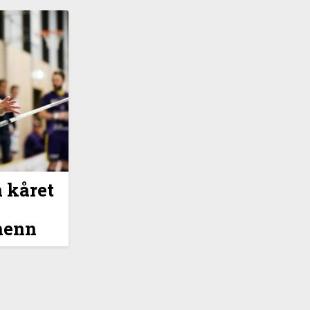
 kåret
i
 menn