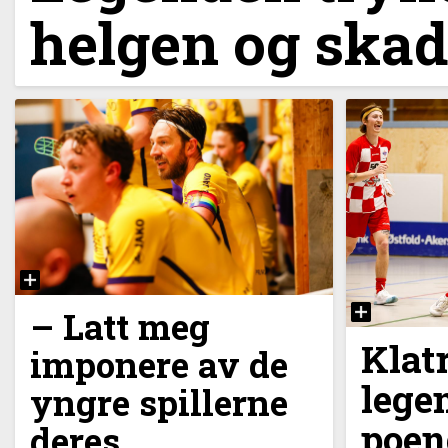
helgen og skad
–⁠ Latt meg
Klatr
imponere av de
lege
yngre spillerne
poen
deres