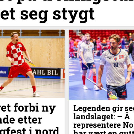
et seg stygt
et forbi ny
Legenden gir se
landslaget: – Å
nde etter
representere No
gfest i nord
har vært en gu