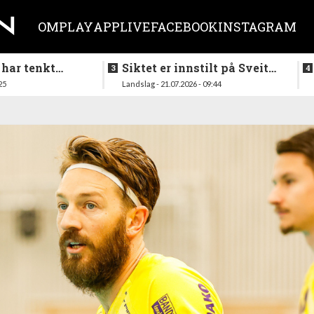
OM
PLAY
APP
LIVE
FACEBOOK
INSTAGRAM
 har tenkt
Siktet er innstilt på Sveits
er køllen på
i mai
25
Landslag - 21.07.2026 - 09:44