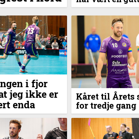
ngen i fjor
at jeg ikke er
Kåret til Årets 
ert enda
for tredje gang