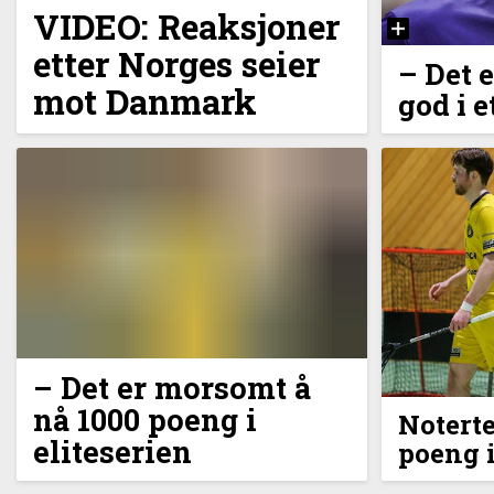
VIDEO: Reaksjoner
etter Norges seier
–⁠ Det 
mot Danmark
god i e
– Det er morsomt å
nå 1000 poeng i
Noterte
eliteserien
poeng i