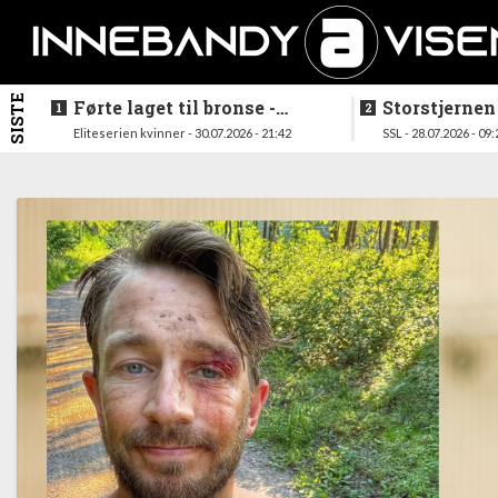
SISTE
Førte laget til bronse -
Storstjernen
trenerduoen ferdige i
ferdig - legg
Eliteserien kvinner - 30.07.2026 - 21:42
SSL - 28.07.2026 - 09:
Gjelleråsen
hylla