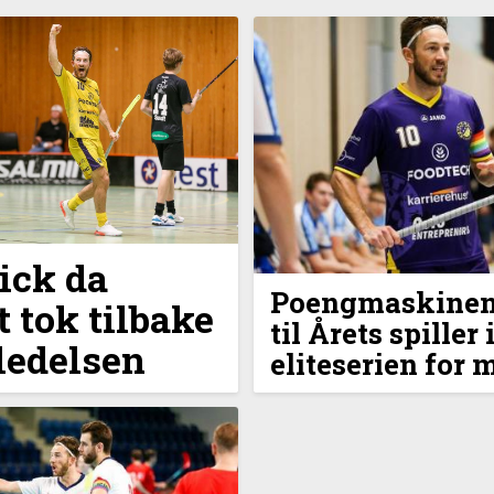
ick da
Poengmaskinen
 tok tilbake
til Årets spiller 
ledelsen
eliteserien for