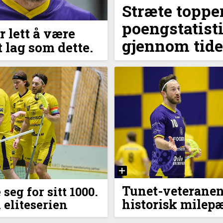
Stræte toppe
poengstatist
er lett å være
gjennom tid
t lag som dette.
Tunet-veteranen
 seg for sitt 1000.
historisk milep
 eliteserien