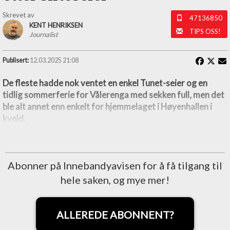
Skrevet av
47136850
KENT HENRIKSEN
TIPS OSS!
Journalist
Publisert:
12.03.2025 21:08
De fleste hadde nok ventet en enkel Tunet-seier og en
tidlig sommerferie for Vålerenga med sekken full, men det
ble alt annet enn enkelt for hjemmelaget i Høyenhallen i
kveld.
Abonner på Innebandyavisen for å få tilgang til
hele saken, og mye mer!
ALLEREDE ABONNENT?