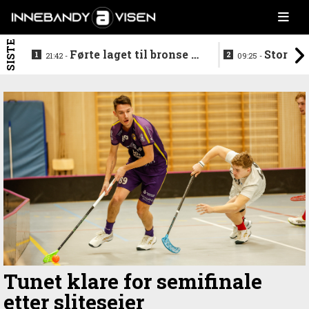
SISTE
Førte laget til bronse -
Storstj
21:42 -
09:25 -
trenerduoen ferdige i
ferdig - legg
Gjelleråsen
hylla
Tunet klare for semifinale
etter sliteseier