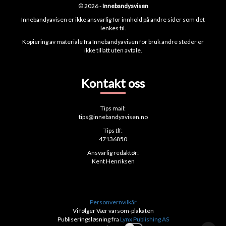
© 2026 -
Innebandyavisen
Innebandyavisen er ikke ansvarlig for innhold på andre sider som det
lenkes til.
Kopiering av materiale fra Innebandyavisen for bruk andre steder er
ikke tillatt uten avtale.
Kontakt oss
Tips mail:
tips@innebandyavisen.no
Tips tlf:
47136850
Ansvarlig redaktør:
Kent Henriksen
Personvernvilkår
Vi følger Vær varsom-plakaten
Publiseringsløsning fra
Lynx Publishing AS