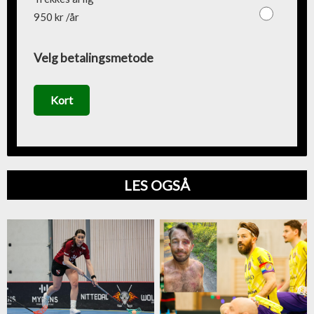
950 kr /år
Velg betalingsmetode
Kort
LES OGSÅ