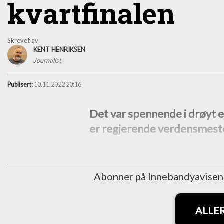
kvartfinalen
Skrevet av
KENT HENRIKSEN
Journalist
Publisert:
10.11.2022 20:16
Det var spennende i drøyt et
er regjerende verdensmest
Abonner på Innebandyavisen fo
ALLE