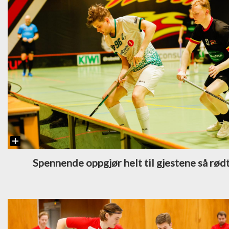
Spennende oppgjør helt til gjestene så rød