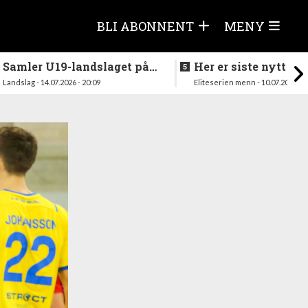
BLI ABONNENT
MENY
Samler U19-landslaget på
Her er siste nytt fra
nytt i august
season
Landslag - 14.07.2026 - 20:09
Eliteserien menn - 10.07.2026 - 1