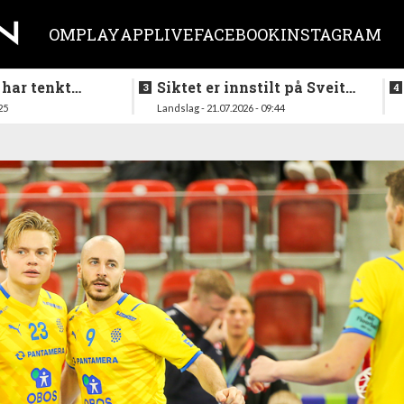
OM
PLAY
APP
LIVE
FACEBOOK
INSTAGRAM
 har tenkt
Siktet er innstilt på Sveits
er køllen på
i mai
25
Landslag - 21.07.2026 - 09:44