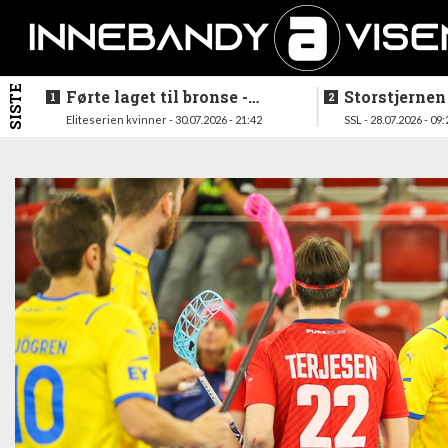
SISTE
Førte laget til bronse -
Storstjernen
trenerduoen ferdige i
ferdig - legg
Eliteserien kvinner - 30.07.2026 - 21:42
SSL - 28.07.2026 - 09:
Gjelleråsen
hylla