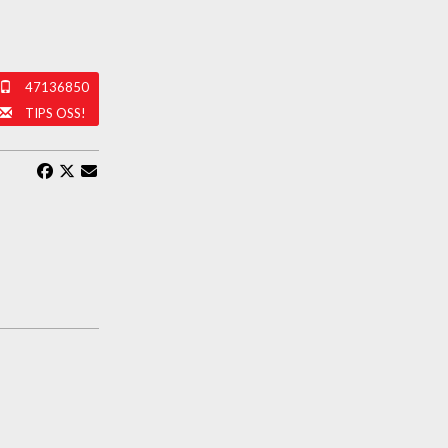
47136850
TIPS OSS!