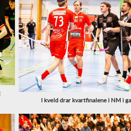
t
I kveld drar kvartfinalene i NM i g