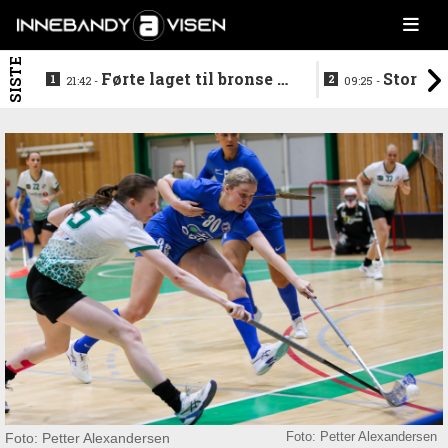
SISTE
Førte laget til bronse -
Storstj
21:42 -
09:25 -
trenerduoen ferdige i
ferdig - legg
Gjelleråsen
hylla
Foto: Petter Alexandersen
Foto: Petter Alexandersen