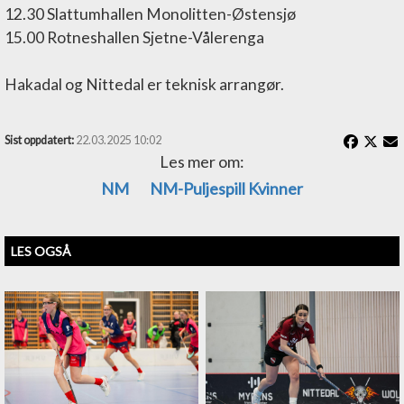
12.30 Slattumhallen Monolitten-Østensjø
15.00 Rotneshallen Sjetne-Vålerenga
Hakadal og Nittedal er teknisk arrangør.
Sist oppdatert:
22.03.2025 10:02
Les mer om:
NM
NM-Puljespill Kvinner
LES OGSÅ