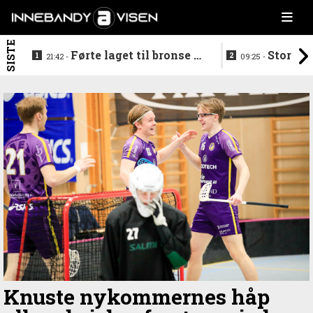
SISTE
Førte laget til bronse -
Storstj
21:42 -
09:25 -
trenerduoen ferdige i
ferdig - legg
Gjelleråsen
hylla
Knuste nykommernes håp