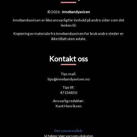
© 2026 -
Innebandyavisen
Innebandyavisen er ikke ansvarlig for innhold på andre sider som det
lenkes til.
Kopiering av materiale fra Innebandyavisen for bruk andre steder er
ikke tillatt uten avtale.
Kontakt oss
Tips mail:
tips@innebandyavisen.no
Tips tlf:
47136850
Ansvarlig redaktør:
Kent Henriksen
Personvernvilkår
Vi følger Vær varsom-plakaten