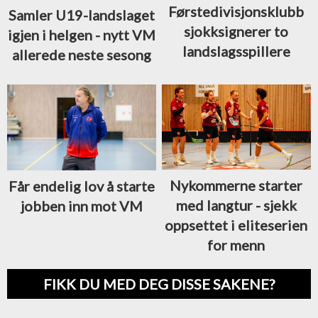
Førstedivisjonsklubb
Samler U19-landslaget
sjokksignerer to
igjen i helgen - nytt VM
landslagsspillere
allerede neste sesong
Nykommerne starter
Får endelig lov å starte
med langtur - sjekk
jobben inn mot VM
oppsettet i eliteserien
for menn
FIKK DU MED DEG DISSE SAKENE?