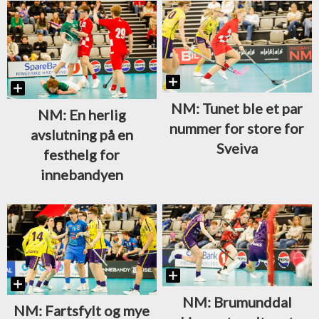
NM: Tunet ble et par
NM: En herlig
nummer for store for
avslutning på en
Sveiva
festhelg for
innebandyen
NM: Brumunddal
NM: Fartsfylt og mye