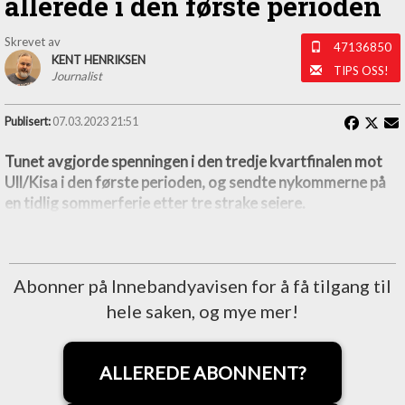
allerede i den første perioden
Skrevet av
47136850
KENT HENRIKSEN
TIPS OSS!
Journalist
Publisert:
07.03.2023 21:51
Tunet avgjorde spenningen i den tredje kvartfinalen mot
Ull/Kisa i den første perioden, og sendte nykommerne på
en tidlig sommerferie etter tre strake seiere.
Abonner på Innebandyavisen for å få tilgang til
hele saken, og mye mer!
ALLEREDE ABONNENT?