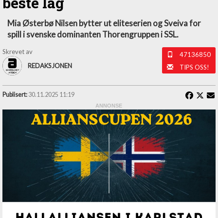
beste lag
Mia Østerbø Nilsen bytter ut eliteserien og Sveiva for
spill i svenske dominanten Thorengruppen i SSL.
Skrevet av
47136850
REDAKSJONEN
TIPS OSS!
Publisert:
30.11.2025 11:19