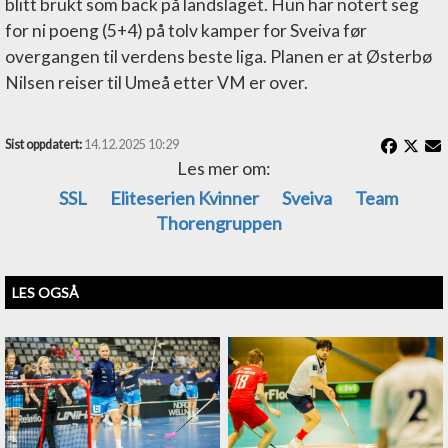
blitt brukt som back på landslaget. Hun har notert seg
for ni poeng (5+4) på tolv kamper for Sveiva før
overgangen til verdens beste liga. Planen er at Østerbø
Nilsen reiser til Umeå etter VM er over.
Sist oppdatert:
14.12.2025 10:29
Les mer om:
SSL
Eliteserien Kvinner
Sveiva
Team
Thorengruppen
LES OGSÅ