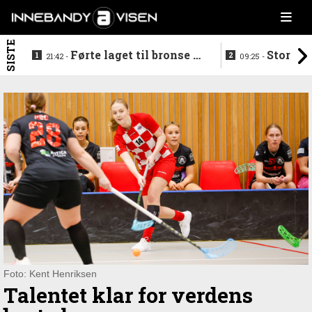
SISTE
Førte laget til bronse -
Storstj
21:42 -
09:25 -
trenerduoen ferdige i
ferdig - legg
Gjelleråsen
hylla
Foto: Kent Henriksen
Talentet klar for verdens