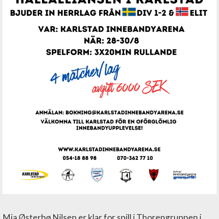
Mia Østerbø Nilsen er klar for spill i Thorengruppen i