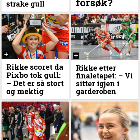
forsøk?
strake gull
Rikke scoret da
Rikke etter
Pixbo tok gull:
finaletapet: –⁠ Vi
–⁠ Det er så stort
sitter igjen i
og mektig
garderoben