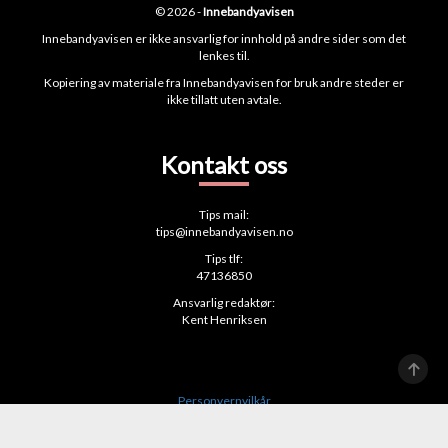
© 2026 -
Innebandyavisen
Innebandyavisen er ikke ansvarlig for innhold på andre sider som det
lenkes til.
Kopiering av materiale fra Innebandyavisen for bruk andre steder er
ikke tillatt uten avtale.
Kontakt oss
Tips mail:
tips@innebandyavisen.no
Tips tlf:
47136850
Ansvarlig redaktør:
Kent Henriksen
Personvernvilkår
Vi følger Vær varsom-plakaten
Publiseringsløsning fra
Lynx Publishing AS