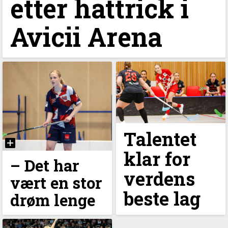
etter hattrick i
Avicii Arena
Talentet
klar for
–⁠ Det har
verdens
vært en stor
beste lag
drøm lenge