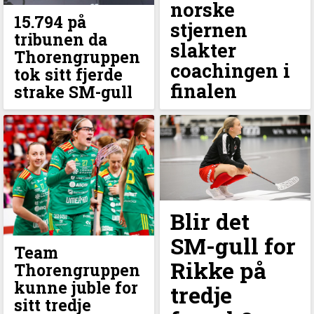
norske
15.794 på
stjernen
tribunen da
slakter
Thorengruppen
coachingen i
tok sitt fjerde
finalen
strake SM-gull
Blir det
SM-gull for
Team
Rikke på
Thorengruppen
kunne juble for
tredje
sitt tredje