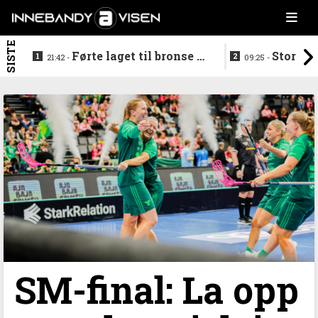
SISTE
Førte laget til bronse -
Storstj
21:42 -
09:25 -
trenerduoen ferdige i
ferdig - legg
Gjelleråsen
hylla
SM-final: La opp