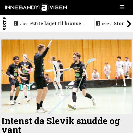
SISTE
Førte laget til bronse -
Storstj
21:42 -
09:25 -
trenerduoen ferdige i
ferdig - legg
Gjelleråsen
hylla
Intenst da Slevik snudde og
vant