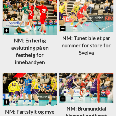
NM: Tunet ble et par
NM: En herlig
nummer for store for
avslutning på en
Sveiva
festhelg for
innebandyen
NM: Brumunddal
NM: Fartsfylt og mye
kjempet godt mot