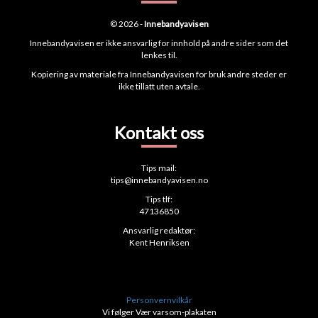
© 2026 -
Innebandyavisen
Innebandyavisen er ikke ansvarlig for innhold på andre sider som det
lenkes til.
Kopiering av materiale fra Innebandyavisen for bruk andre steder er
ikke tillatt uten avtale.
Kontakt oss
Tips mail:
tips@innebandyavisen.no
Tips tlf:
47136850
Ansvarlig redaktør:
Kent Henriksen
Personvernvilkår
Vi følger Vær varsom-plakaten