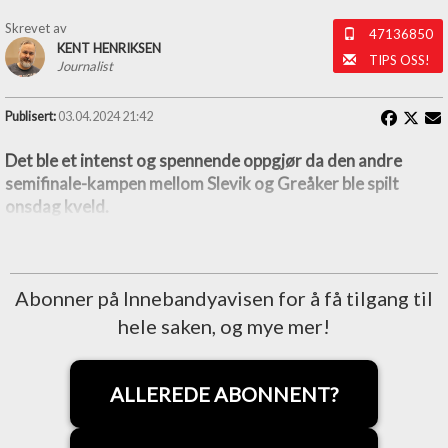
Skrevet av
47136850
KENT HENRIKSEN
TIPS OSS!
Journalist
Publisert:
03.04.2024 21:42
Det ble et intenst og spennende oppgjør da den andre
semifinale-kampen mellom Slevik og Greåker ble spilt
onsdag kveld.
Abonner på Innebandyavisen for å få tilgang til
hele saken, og mye mer!
ALLEREDE ABONNENT?