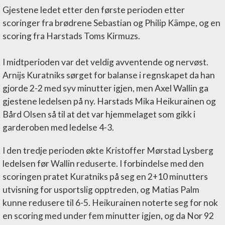
Gjestene ledet etter den første perioden etter
scoringer fra brødrene Sebastian og Philip Kämpe, og en
scoring fra Harstads Toms Kirmuzs.
I midtperioden var det veldig avventende og nervøst.
Arnijs Kuratniks sørget for balanse i regnskapet da han
gjorde 2-2 med syv minutter igjen, men Axel Wallin ga
gjestene ledelsen på ny. Harstads Mika Heikurainen og
Bård Olsen så til at det var hjemmelaget som gikk i
garderoben med ledelse 4-3.
I den tredje perioden økte Kristoffer Mørstad Lysberg
ledelsen før Wallin reduserte. I forbindelse med den
scoringen pratet Kuratniks på seg en 2+10 minutters
utvisning for usportslig opptreden, og Matias Palm
kunne redusere til 6-5. Heikurainen noterte seg for nok
en scoring med under fem minutter igjen, og da Nor 92