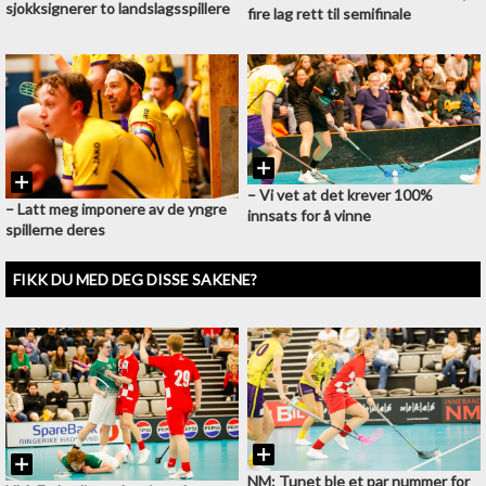
sjokksignerer to landslagsspillere
fire lag rett til semifinale
–⁠ Vi vet at det krever 100%
–⁠ Latt meg imponere av de yngre
innsats for å vinne
spillerne deres
FIKK DU MED DEG DISSE SAKENE?
NM: Tunet ble et par nummer for