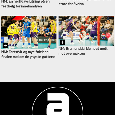
NM: En herlig avslutning på en
store for Sveiva
festhelg for innebandyen
NM: Brumunddal kjempet godt
NM: Fartsfylt og mye følelser i
mot overmakten
finalen mellom de yngste guttene